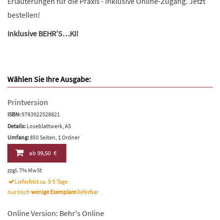
Erläuterungen für die Praxis - inklusive Online-Zugang. Jetzt
bestellen!
Inklusive BEHR’S…KI!
Wählen Sie Ihre Ausgabe:
Printversion
ISBN:
9783922528821
Details:
Loseblattwerk, A5
Umfang:
850 Seiten, 1 Ordner
ab
99,50 €
zzgl. 7% MwSt
Lieferfrist ca. 3-5 Tage
nur noch
wenige Exemplare
lieferbar
Online Version: Behr's Online