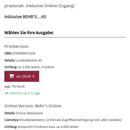
praxisnah. Inklusive Online-Zugang!
Inklusive BEHR'S…KI!
Wählen Sie Ihre Ausgabe:
Printversion
ISBN:
9783899472530
Details:
Loseblattwerk, A5
Umfang:
ca. 5.000 Seiten, 4 Ordner
ab
129,50 €
zzgl. 7% MwSt
Lieferfrist ca. 3-5 Tage
Online Version: Behr's Online
Details:
Online-Datenbank
Lizenztyp:
Einzelplatzlizenz, 12 Monate Zugriffsberechtigung (inkl. aller Updates)
Umfang:
entspricht 3 Ordnern bzw. ca. 4.000 Seiten