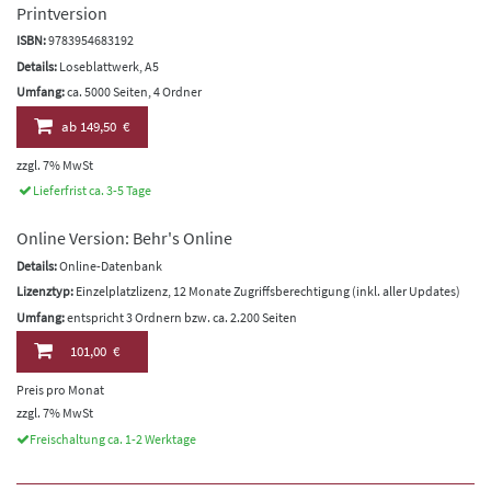
Printversion
ISBN:
9783954683192
Details:
Loseblattwerk, A5
Umfang:
ca. 5000 Seiten, 4 Ordner
ab
149,50 €
zzgl. 7% MwSt
Lieferfrist ca. 3-5 Tage
Online Version: Behr's Online
Details:
Online-Datenbank
Lizenztyp:
Einzelplatzlizenz, 12 Monate Zugriffsberechtigung (inkl. aller Updates)
Umfang:
entspricht 3 Ordnern bzw. ca. 2.200 Seiten
101,00 €
Preis pro Monat
zzgl. 7% MwSt
Freischaltung ca. 1-2 Werktage