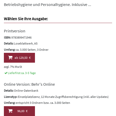
Betriebshygiene und Personalhygiene. Inklusive ...
Wählen Sie Ihre Ausgabe:
Printversion
ISBN:
9783899471946
Details:
Loseblattwerk, A5
Umfang:
ca. 3.000 Seiten, 3 Ordner
ab
129,50 €
zzgl. 7% MwSt
Lieferfrist ca. 3-5 Tage
Online Version: Behr's Online
Details:
Online-Datenbank
Lizenztyp:
Einzelplatzlizenz, 12 Monate Zugriffsberechtigung (inkl. aller Updates)
Umfang:
entspricht 3 Ordnern bzw. ca. 3.000 Seiten
96,00 €