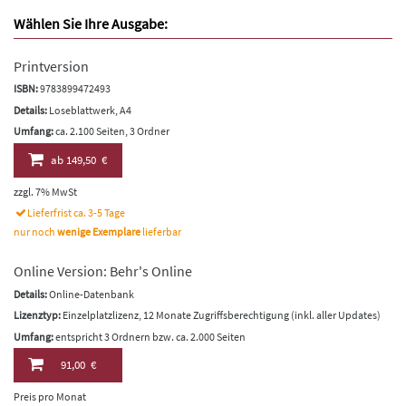
Wählen Sie Ihre Ausgabe:
Printversion
ISBN:
9783899472493
Details:
Loseblattwerk, A4
Umfang:
ca. 2.100 Seiten, 3 Ordner
ab
149,50 €
zzgl. 7% MwSt
Lieferfrist ca. 3-5 Tage
nur noch
wenige Exemplare
lieferbar
Online Version: Behr's Online
Details:
Online-Datenbank
Lizenztyp:
Einzelplatzlizenz, 12 Monate Zugriffsberechtigung (inkl. aller Updates)
Umfang:
entspricht 3 Ordnern bzw. ca. 2.000 Seiten
91,00 €
Preis pro Monat