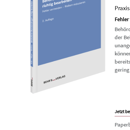
Praxis
Fehler
Behörd
der Be
unange
können
bereit
gering
Jetzt be
Paper