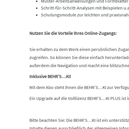
Muster-Arbeitsanweisungen und Formblätter
Schritt-für-Schritt-Analysen mit Beispielen u
Schulungsmodule zur leichten und praxisnahen
Nutzen Sie die Vorteile Ihres Online-Zugangs:
Sie erhalten zu dem Werk einen persönlichen Zuga
zugreifen. So können Sie diese einfach herunterlade
außerdem die Navigation und macht eine blitzschne
Inklusive BEHR’S…KI!
Mit dem Abo steht Ihnen die BEHR’S…KI zur Verfügun
Ein Upgrade auf die Volllizenz BEHR’S…KI PLUS ist
Bitte beachten Sie: Die BEHR‘S…KI ist ein unterstüt
Inhalte dienen ausschließlich der allgemeinen Info