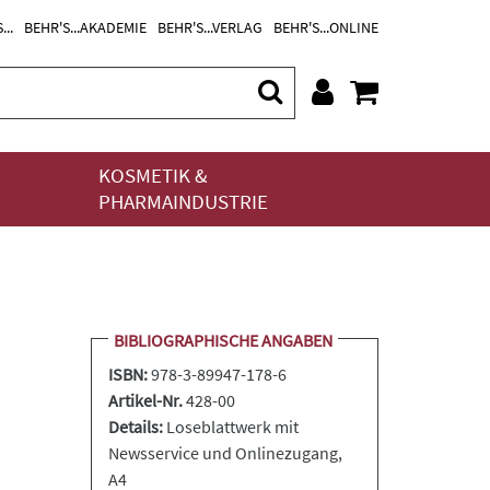
...
BEHR'S...AKADEMIE
BEHR'S...VERLAG
BEHR'S...ONLINE
KOSMETIK &
PHARMAINDUSTRIE
BIBLIOGRAPHISCHE ANGABEN
ISBN:
978-3-89947-178-6
Artikel-Nr.
428-00
Details:
Loseblattwerk
mit
Newsservice und Onlinezugang,
A4