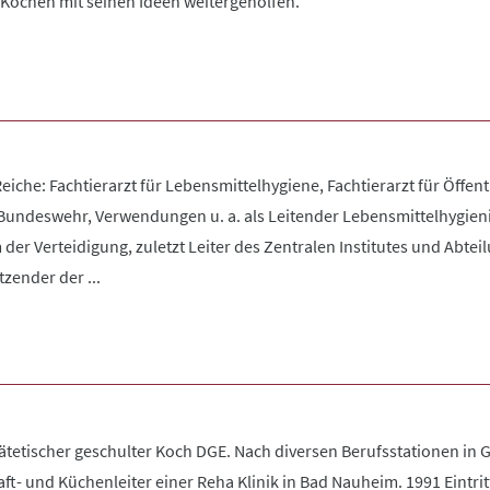
 Köchen mit seinen Ideen weitergeholfen."
eiche: Fachtierarzt für Lebensmittelhygiene, Fachtierarzt für Öffen
Bundeswehr, Verwendungen u. a. als Leitender Lebensmittelhygie
er Verteidigung, zuletzt Leiter des Zentralen Institutes und Abteil
tzender der ...
tetischer geschulter Koch DGE. Nach diversen Berufsstationen in 
ft- und Küchenleiter einer Reha Klinik in Bad Nauheim. 1991 Eintritt