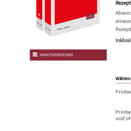
Rezept
Abwech
einwan
Rezept
Inklus
INHALTSVERZEICHNIS
Wählen 
Printw
Printw
und o