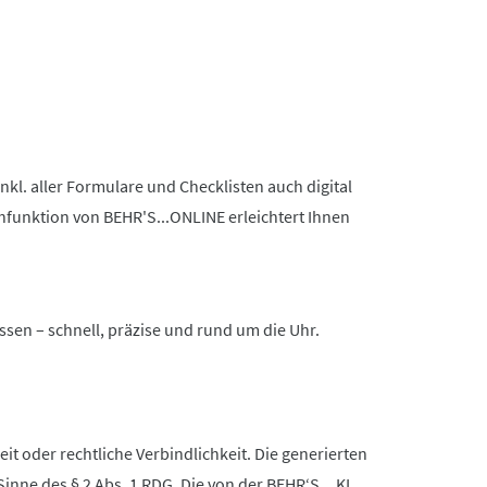
nkl. aller Formulare und Checklisten auch digital
chfunktion von BEHR'S...ONLINE erleichtert Ihnen
ssen – schnell, präzise und rund um die Uhr.
it oder rechtliche Verbindlichkeit. Die generierten
Sinne des § 2 Abs. 1 RDG. Die von der BEHR‘S…KI