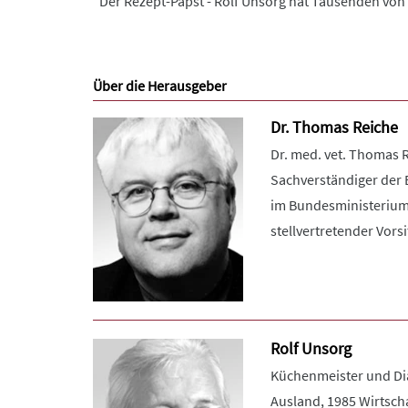
"Der Rezept-Papst - Rolf Unsorg hat Tausenden von
Über die Herausgeber
Dr. Thomas Reiche
Dr. med. vet. Thomas R
Sachverständiger der 
im Bundesministerium d
stellvertretender Vorsi
Rolf Unsorg
Küchenmeister und Diä
Ausland, 1985 Wirtscha