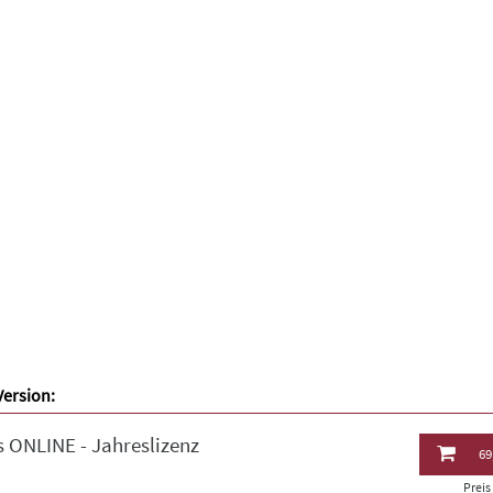
Version:
 ONLINE - Jahreslizenz
69
Prei