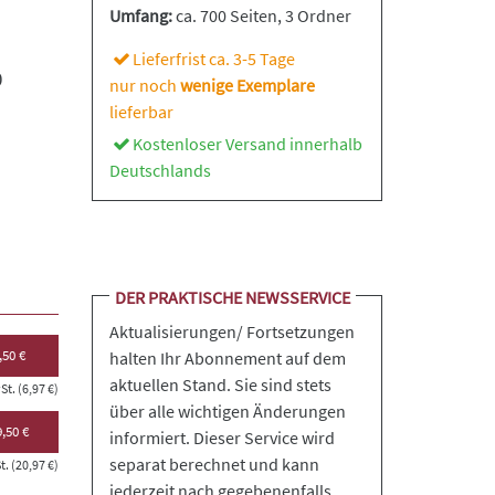
Umfang:
ca. 700 Seiten
, 3 Ordner
Lieferfrist ca. 3-5 Tage
0
nur noch
wenige Exemplare
lieferbar
Kostenloser Versand innerhalb
Deutschlands
DER PRAKTISCHE NEWSSERVICE
Aktualisierungen/ Fortsetzungen
,50 €
halten Ihr Abonnement auf dem
aktuellen Stand. Sie sind stets
t. (6,97 €)
über alle wichtigen Änderungen
,50 €
informiert. Dieser Service wird
separat berechnet und kann
. (20,97 €)
jederzeit nach gegebenenfalls