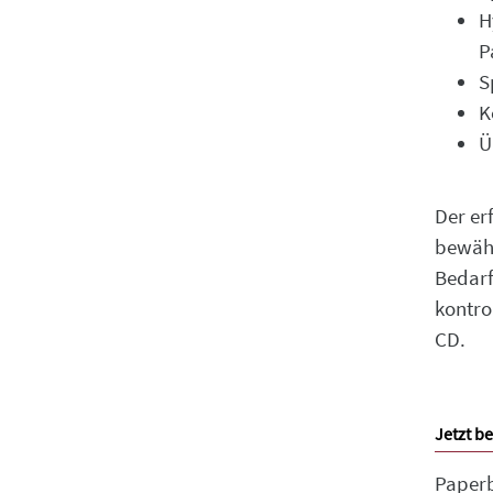
H
P
S
K
Ü
Der erf
bewähr
Bedarf
kontro
CD.
Jetzt be
Paper