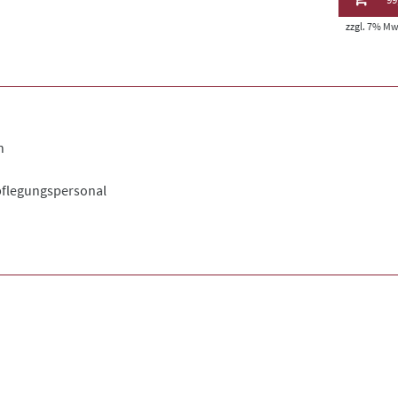
zzgl. 7% MwS
n
pflegungspersonal