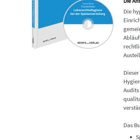
Die An
Die hy
Einric
gemein
Abläuf
rechtl
Austei
Dieser
Hygien
Audits
qualit
verstä
Das Bu
S