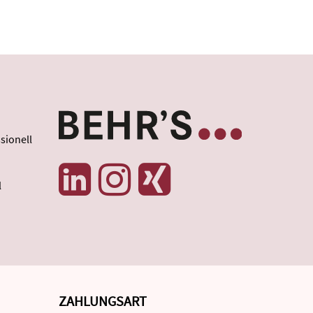
sionell
l
ZAHLUNGSART