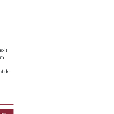
axis
em
uf der
,50 €