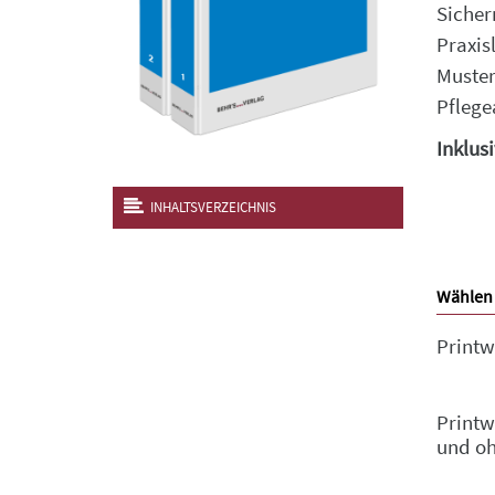
Sicher
Praxis
Muster
Pflege
Inklus
INHALTSVERZEICHNIS
Wählen 
Printw
Printw
und o