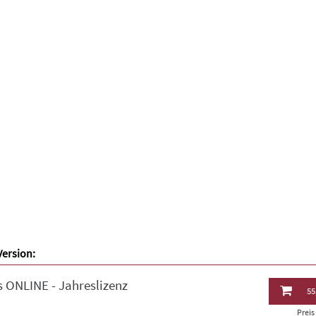
Version:
 ONLINE - Jahreslizenz
55
Prei