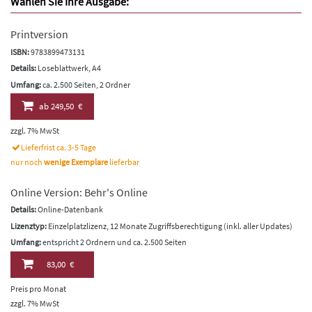
Wählen Sie Ihre Ausgabe:
Printversion
ISBN:
9783899473131
Details:
Loseblattwerk, A4
Umfang:
ca. 2.500 Seiten, 2 Ordner
ab
249,50 €
zzgl. 7% MwSt
Lieferfrist ca. 3-5 Tage
nur noch
wenige Exemplare
lieferbar
Online Version: Behr's Online
Details:
Online-Datenbank
Lizenztyp:
Einzelplatzlizenz, 12 Monate Zugriffsberechtigung (inkl. aller Updates)
Umfang:
entspricht 2 Ordnern und ca. 2.500 Seiten
83,00 €
Preis pro Monat
zzgl. 7% MwSt