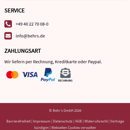
SERVICE
+49 40 22 70 08-0
info@behrs.de
ZAHLUNGSART
Wir liefern per Rechnung, Kreditkarte oder Paypal.
© Behr's GmbH 2026
Barrierefreiheit
|
Impressum
|
Datenschutz
|
AGB
|
Widerrufsrecht
|
Verträge
kündigen
|
Webseiten Cookies verwalten