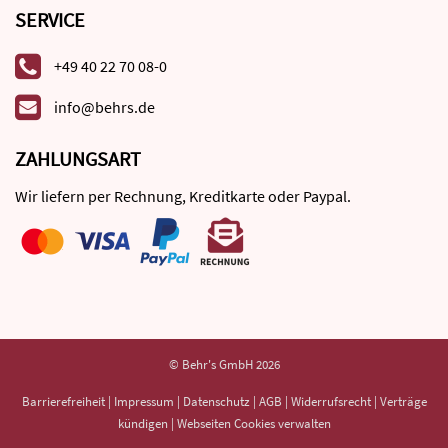
SERVICE
+49 40 22 70 08-0
info@behrs.de
ZAHLUNGSART
Wir liefern per Rechnung, Kreditkarte oder Paypal.
© Behr's GmbH 2026
Barrierefreiheit
|
Impressum
|
Datenschutz
|
AGB
|
Widerrufsrecht
|
Verträge
kündigen
|
Webseiten Cookies verwalten