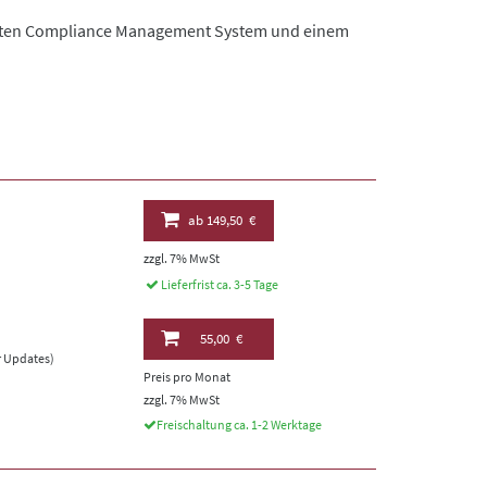
sten Compliance Management System und einem
ab
149,50 €
zzgl. 7% MwSt
Lieferfrist ca. 3-5 Tage
55,00 €
er Updates)
Preis pro Monat
zzgl. 7% MwSt
Freischaltung ca. 1-2 Werktage