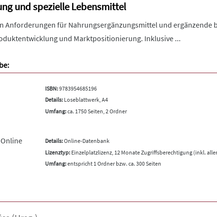
g und spezielle Lebensmittel
en Anforderungen für Nahrungsergänzungsmittel und ergänzende bila
oduktentwicklung und Marktpositionierung. Inklusive ...
be:
ISBN:
9783954685196
Details:
Loseblattwerk, A4
Umfang:
ca. 1750 Seiten, 2 Ordner
 Online
Details:
Online-Datenbank
Lizenztyp:
Einzelplatzlizenz, 12 Monate Zugriffsberechtigung (inkl. all
Umfang:
entspricht 1 Ordner bzw. ca. 300 Seiten