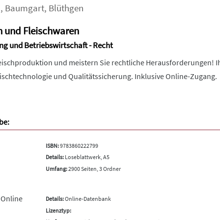
a
,
Baumgart
,
Blüthgen
h und Fleischwaren
ng und Betriebswirtschaft - Recht
leischproduktion und meistern Sie rechtliche Herausforderungen!
eischtechnologie und Qualitätssicherung. Inklusive Online-Zugang.
be:
ISBN:
9783860222799
Details:
Loseblattwerk, A5
Umfang:
2900 Seiten, 3 Ordner
 Online
Details:
Online-Datenbank
Lizenztyp: