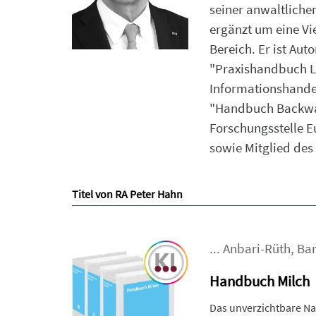
seiner anwaltliche
ergänzt um eine Vi
Bereich. Er ist Au
"Praxishandbuch Le
Informationshande
"Handbuch Backware
Forschungsstelle E
sowie Mitglied des
Titel von RA Peter Hahn
...
Anbari-Rüth
,
Bar
Handbuch Milch
Das unverzichtbare Na