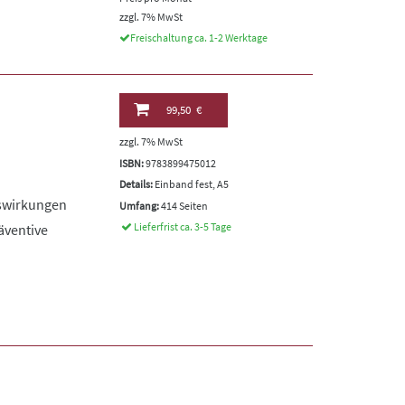
zzgl. 7% MwSt
Freischaltung ca. 1-2 Werktage
99,50 €
zzgl. 7% MwSt
ISBN:
9783899475012
Details:
Einband fest, A5
uswirkungen
Umfang:
414 Seiten
Lieferfrist ca. 3-5 Tage
äventive