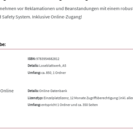
ernehmen vor Reklamationen und Beanstandungen mit einem robu
Safety System. Inklusive Online-Zugang!
be:
ISBN:
9783954682812
Details:
Loseblattwerk, A5
Umfang:
ca. 850, 1 Ordner
 Online
Details:
Online-Datenbank
Lizenztyp:
Einzelplatzlizenz, 12 Monate Zugriffsberechtigung (inkl. all
Umfang:
entspricht 1 Ordner und ca. 350 Seiten