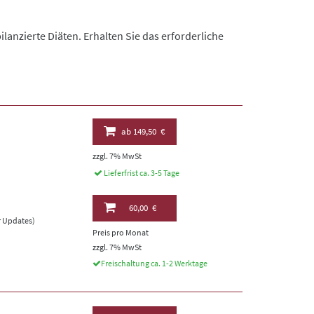
nzierte Diäten. Erhalten Sie das erforderliche
ab
149,50 €
zzgl. 7% MwSt
Lieferfrist ca. 3-5 Tage
60,00 €
er Updates)
Preis pro Monat
zzgl. 7% MwSt
Freischaltung ca. 1-2 Werktage