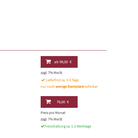
ab
99,50 €
zzgl. 7% MwSt
Lieferfrist ca. 3-5 Tage
nur noch
wenige Exemplare
lieferbar
76,00 €
Preis pro Monat
zzgl. 7% MwSt
Freischaltung ca. 1-2 Werktage