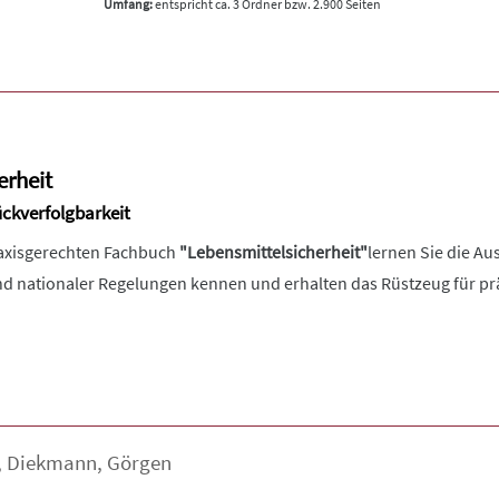
Umfang:
entspricht ca. 3 Ordner bzw. 2.900 Seiten
erheit
ückverfolgbarkeit
raxisgerechten Fachbuch
"Lebensmittelsicherheit"
lernen Sie die A
d nationaler Regelungen kennen und erhalten das Rüstzeug für pr
,
Diekmann
,
Görgen