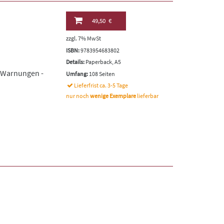
49,50 €
zzgl. 7% MwSt
ISBN:
9783954683802
Details:
Paperback, A5
e Warnungen -
Umfang:
108 Seiten
Lieferfrist ca. 3-5 Tage
nur noch
wenige Exemplare
lieferbar