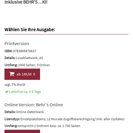
Inklusive BEHR’S…KI!
Wählen Sie Ihre Ausgabe:
Printversion
ISBN:
9783899476637
Details:
Loseblattwerk, A5
Umfang:
1900 Seiten, 3 Ordner
ab
149,50 €
zzgl. 7% MwSt
Lieferfrist ca. 3-5 Tage
Online Version: Behr's Online
Details:
Online-Datenbank
Lizenztyp:
Einzelplatzlizenz, 12 Monate Zugriffsberechtigung (inkl. aller Updates)
Umfang:
entspricht 2 Ordnern bzw. ca. 1.700 Seiten