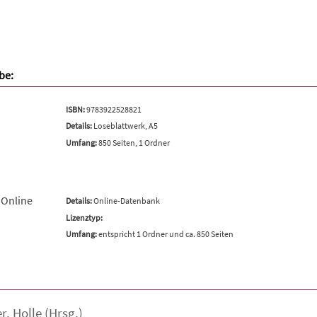
be:
ISBN:
9783922528821
Details:
Loseblattwerk, A5
Umfang:
850 Seiten, 1 Ordner
 Online
Details:
Online-Datenbank
Lizenztyp:
Umfang:
entspricht 1 Ordner und ca. 850 Seiten
r
,
Holle
(Hrsg.)