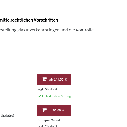
ttelrechtlichen Vorschriften
stellung, das Inverkehrbringen und die Kontrolle
ab
149,50 €
zzgl. 7% MwSt
Lieferfrist ca. 3-5 Tage
101,00 €
er Updates)
Preis pro Monat
zzgl. 7% MwSt