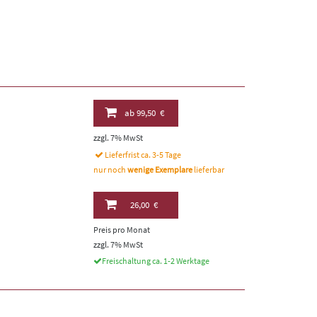
ab
99,50 €
zzgl. 7% MwSt
Lieferfrist ca. 3-5 Tage
nur noch
wenige Exemplare
lieferbar
26,00 €
Preis pro Monat
zzgl. 7% MwSt
Freischaltung ca. 1-2 Werktage