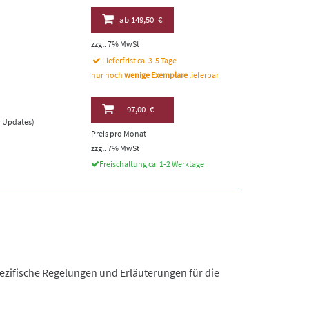
ab
149,50 €
zzgl. 7% MwSt
Lieferfrist ca. 3-5 Tage
nur noch
wenige Exemplare
lieferbar
97,00 €
er Updates)
Preis pro Monat
zzgl. 7% MwSt
Freischaltung ca. 1-2 Werktage
ezifische Regelungen und Erläuterungen für die