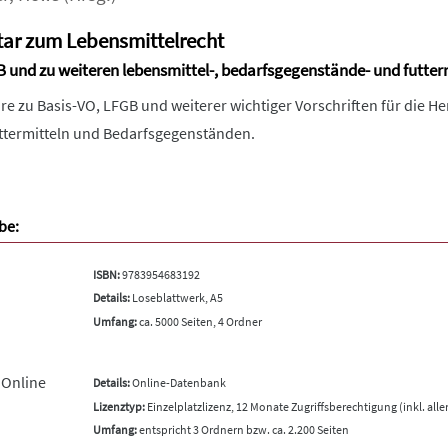
r zum Lebensmittelrecht
nd zu weiteren lebensmittel-, bedarfsgegenstände- und futtermi
 zu Basis-VO, LFGB und weiterer wichtiger Vorschriften für die Her
ttermitteln und Bedarfsgegenständen.
be:
ISBN:
9783954683192
Details:
Loseblattwerk, A5
Umfang:
ca. 5000 Seiten, 4 Ordner
 Online
Details:
Online-Datenbank
Lizenztyp:
Einzelplatzlizenz, 12 Monate Zugriffsberechtigung (inkl. all
Umfang:
entspricht 3 Ordnern bzw. ca. 2.200 Seiten