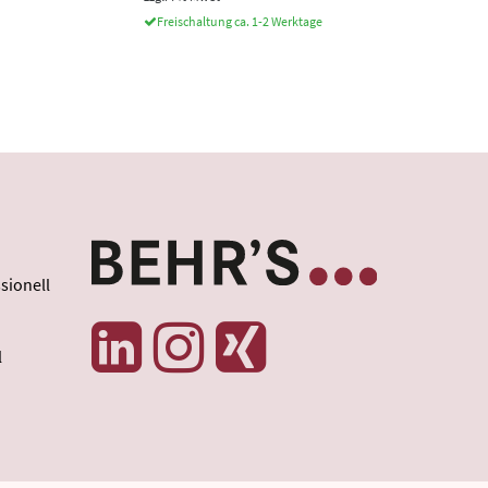
Freischaltung ca. 1-2 Werktage
sionell
l