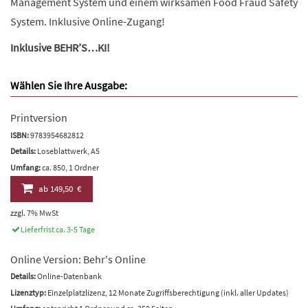
Management System und einem wirksamen Food Fraud Safety
System. Inklusive Online-Zugang!
Inklusive BEHR’S…KI!
Wählen Sie Ihre Ausgabe:
Printversion
ISBN:
9783954682812
Details:
Loseblattwerk, A5
Umfang:
ca. 850, 1 Ordner
ab
149,50 €
zzgl. 7% MwSt
Lieferfrist ca. 3-5 Tage
Online Version: Behr's Online
Details:
Online-Datenbank
Lizenztyp:
Einzelplatzlizenz, 12 Monate Zugriffsberechtigung (inkl. aller Updates)