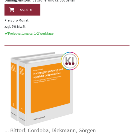
Umfang:
entspricht 1 Ordner und ca. 350 Seiten
55,00 €
Preis pro Monat
zzgl. 7% MwSt
Freischaltung ca. 1-2 Werktage
...
Bittorf
,
Cordoba
,
Diekmann
,
Görgen