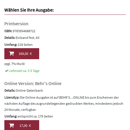
Wählen Sie Ihre Ausgabe:
Printversion
ISBN:
9783954688722
Details:
Einband fest, A5
Umfang:
218 Seiten
169,50 €
zzgl. 7% MwSt
Lieferzeit ca. 3-5 Tage
Online Version: Behr's Online
Details:
Online-Datenbank
Lizenztyp:
Die Online-Ausgabe ist auf BEHR’S…ONLINE bis zum Erscheinen der
nächsten Auflage des zugrundeliegenden gedruckten Werkes, mindestens jedoch
24 Monate, verfügbar.
Umfang:
entspricht ca. 179 Seiten
17,00 €