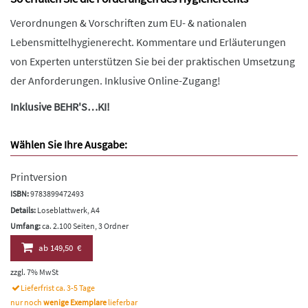
Verordnungen & Vorschriften zum EU- & nationalen
Lebensmittelhygienerecht. Kommentare und Erläuterungen
von Experten unterstützen Sie bei der praktischen Umsetzung
der Anforderungen. Inklusive Online-Zugang!
Inklusive BEHR'S…KI!
Wählen Sie Ihre Ausgabe:
Printversion
ISBN:
9783899472493
Details:
Loseblattwerk, A4
Umfang:
ca. 2.100 Seiten, 3 Ordner
ab
149,50 €
zzgl. 7% MwSt
Lieferfrist ca. 3-5 Tage
nur noch
wenige Exemplare
lieferbar