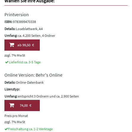
Wählen Sie Ihre Ausgabe:
Printversion
ISBN:
9783899470338
Details:
Loseblattwerk, A4
Umfang:
ca. 4.200 Seiten, 4 Ordner
ab
99,50 €
zzgl. 7% MwSt
Lieferfrist ca. 3-5 Tage
Online Version: Behr's Online
Details:
Online-Datenbank
Lizenztyp:
Umfang:
entspricht 3 Ordnern und ca. 2.900 Seiten
74,00 €
Preis pro Monat
zzgl. 7% MwSt
Freischaltung ca. 1-2 Werktage