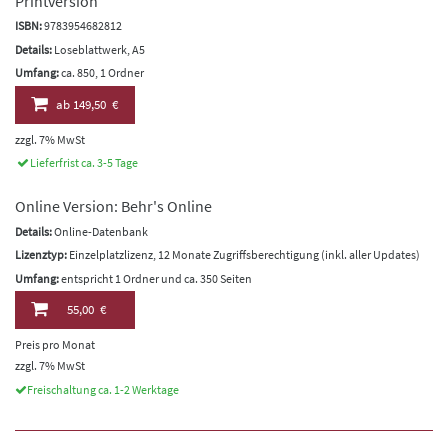
Printversion
ISBN:
9783954682812
Details:
Loseblattwerk, A5
Umfang:
ca. 850, 1 Ordner
ab
149,50 €
zzgl. 7% MwSt
Lieferfrist ca. 3-5 Tage
Online Version: Behr's Online
Details:
Online-Datenbank
Lizenztyp:
Einzelplatzlizenz, 12 Monate Zugriffsberechtigung (inkl. aller Updates)
Umfang:
entspricht 1 Ordner und ca. 350 Seiten
55,00 €
Preis pro Monat
zzgl. 7% MwSt
Freischaltung ca. 1-2 Werktage