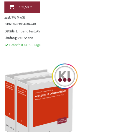
169,50 €
zzgl. 7% MwSt
ISBN:
9783954684748
Details:
Einband fest, A5
Umfang:
210 Seiten
Lieferfrist ca. 3-5 Tage