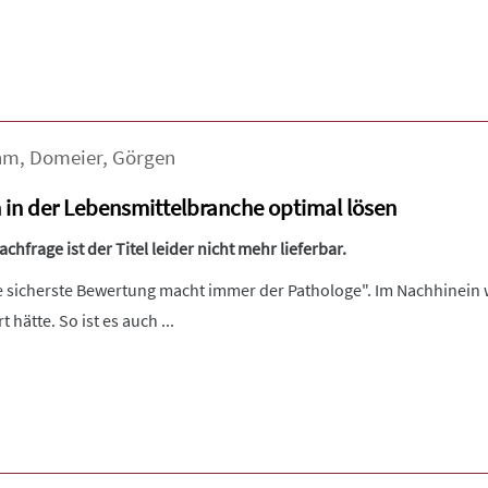
hm
,
Domeier
,
Görgen
 in der Lebensmittelbranche optimal lösen
hfrage ist der Titel leider nicht mehr lieferbar.
e sicherste Bewertung macht immer der Pathologe". Im Nachhinein w
 hätte. So ist es auch ...