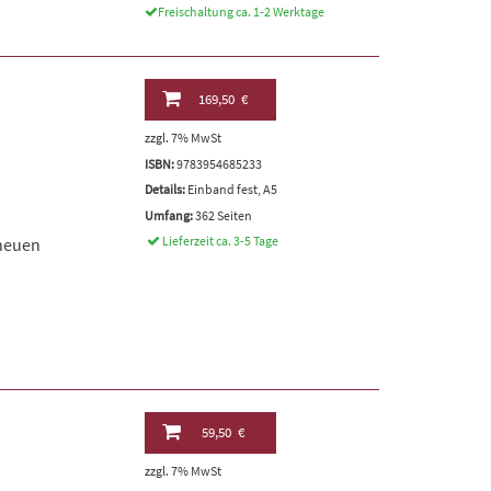
Freischaltung ca. 1-2 Werktage
169,50 €
zzgl. 7% MwSt
ISBN:
9783954685233
Details:
Einband fest, A5
Umfang:
362 Seiten
Lieferzeit ca. 3-5 Tage
 neuen
59,50 €
zzgl. 7% MwSt