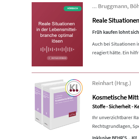
...
Bruggmann
,
Bö
Reale Situatione
Früh kaufen lohnt sich:
Auch bei Situationen i
reagiert hätte. Ein hilfr
Reinhart
(Hrsg.)
Kosmetische Mitt
Stoffe - Sicherheit -
Ihr unverzichtbarer R
Rechtsgrundlagen, Spe
Inklusive BEHR'S…KI!