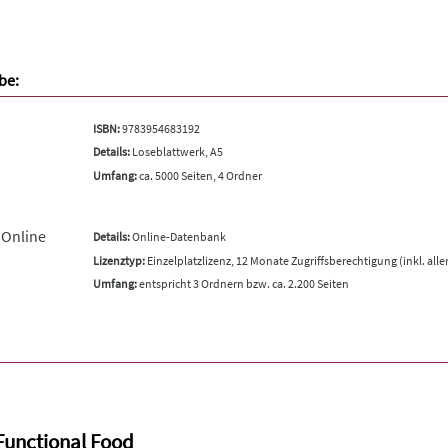
be:
ISBN:
9783954683192
Details:
Loseblattwerk, A5
Umfang:
ca. 5000 Seiten, 4 Ordner
 Online
Details:
Online-Datenbank
Lizenztyp:
Einzelplatzlizenz, 12 Monate Zugriffsberechtigung (inkl. all
Umfang:
entspricht 3 Ordnern bzw. ca. 2.200 Seiten
Functional Food