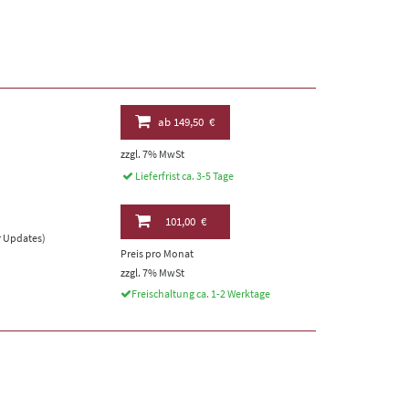
ab
149,50 €
zzgl. 7% MwSt
Lieferfrist ca. 3-5 Tage
101,00 €
er Updates)
Preis pro Monat
zzgl. 7% MwSt
Freischaltung ca. 1-2 Werktage