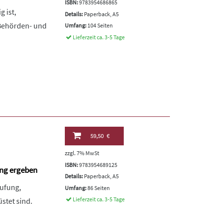
ISBN:
9783954686865
 ist,
Details:
Paperback, A5
 Behörden- und
Umfang:
104 Seiten
Lieferzeit ca. 3-5 Tage
59,50 €
zzgl. 7% MwSt
ISBN:
9783954689125
ung ergeben
Details:
Paperback, A5
tufung,
Umfang:
86 Seiten
Lieferzeit ca. 3-5 Tage
stet sind.