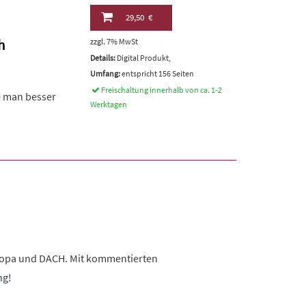
29,50 €
h
zzgl. 7% MwSt
Details:
Digital Produkt,
Umfang:
entspricht 156 Seiten
Freischaltung innerhalb von ca. 1-2
ie man besser
Werktagen
uropa und DACH. Mit kommentierten
ng!