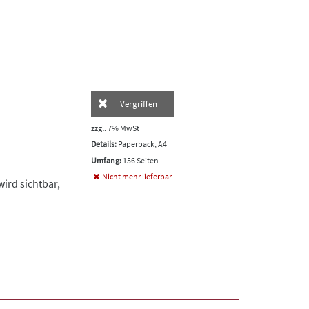
Vergriffen
zzgl. 7% MwSt
Details:
Paperback, A4
Umfang:
156 Seiten
Nicht mehr lieferbar
ird sichtbar,