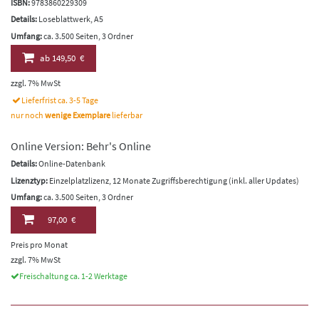
ISBN:
9783860229309
Details:
Loseblattwerk, A5
Umfang:
ca. 3.500 Seiten, 3 Ordner
ab
149,50 €
zzgl. 7% MwSt
Lieferfrist ca. 3-5 Tage
nur noch
wenige Exemplare
lieferbar
Online Version: Behr's Online
Details:
Online-Datenbank
Lizenztyp:
Einzelplatzlizenz, 12 Monate Zugriffsberechtigung (inkl. aller Updates)
Umfang:
ca. 3.500 Seiten, 3 Ordner
97,00 €
Preis pro Monat
zzgl. 7% MwSt
Freischaltung ca. 1-2 Werktage