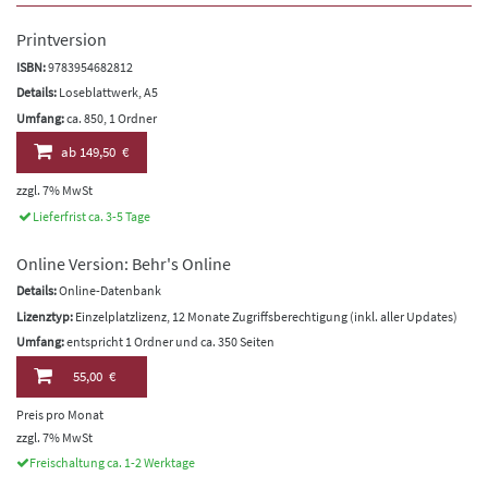
Printversion
ISBN:
9783954682812
Details:
Loseblattwerk, A5
Umfang:
ca. 850, 1 Ordner
ab
149,50 €
zzgl. 7% MwSt
Lieferfrist ca. 3-5 Tage
Online Version: Behr's Online
Details:
Online-Datenbank
Lizenztyp:
Einzelplatzlizenz, 12 Monate Zugriffsberechtigung (inkl. aller Updates)
Umfang:
entspricht 1 Ordner und ca. 350 Seiten
55,00 €
Preis pro Monat
zzgl. 7% MwSt
Freischaltung ca. 1-2 Werktage