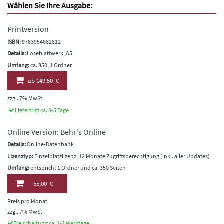
Wählen Sie Ihre Ausgabe:
Printversion
ISBN:
9783954682812
Details:
Loseblattwerk, A5
Umfang:
ca. 850, 1 Ordner
ab
149,50 €
zzgl. 7% MwSt
Lieferfrist ca. 3-5 Tage
Online Version: Behr's Online
Details:
Online-Datenbank
Lizenztyp:
Einzelplatzlizenz, 12 Monate Zugriffsberechtigung (inkl. aller Updates)
Umfang:
entspricht 1 Ordner und ca. 350 Seiten
55,00 €
Preis pro Monat
zzgl. 7% MwSt
Freischaltung ca. 1-2 Werktage