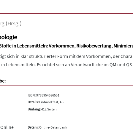
rg
(Hrsg.)
kologie
 Stoffe in Lebensmitteln: Vorkommen, Risikobewertung, Minimie
igt sich in klar strukturierter Form mit dem Vorkommen, der Char
in Lebensmitteln. Es richtet sich an Verantwortliche im QM und QS d
be:
ISBN:
9783954686551
Details:
Einband fest, A5
Umfang:
412 Seiten
 Online
Details:
Online-Datenbank