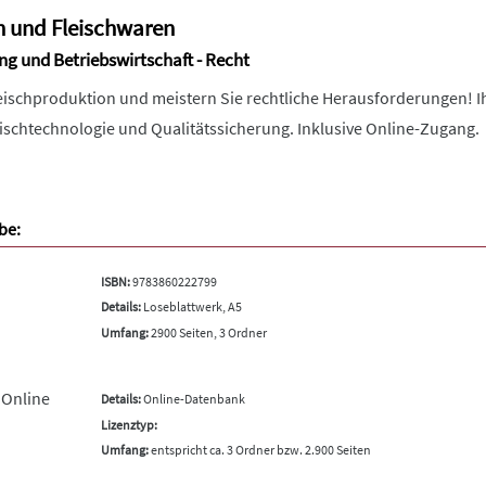
h und Fleischwaren
ng und Betriebswirtschaft - Recht
leischproduktion und meistern Sie rechtliche Herausforderungen!
eischtechnologie und Qualitätssicherung. Inklusive Online-Zugang.
be:
ISBN:
9783860222799
Details:
Loseblattwerk, A5
Umfang:
2900 Seiten, 3 Ordner
 Online
Details:
Online-Datenbank
Lizenztyp:
Umfang:
entspricht ca. 3 Ordner bzw. 2.900 Seiten