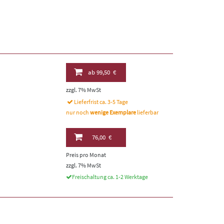
ab
99,50 €
zzgl. 7% MwSt
Lieferfrist ca. 3-5 Tage
nur noch
wenige Exemplare
lieferbar
76,00 €
Preis pro Monat
zzgl. 7% MwSt
Freischaltung ca. 1-2 Werktage