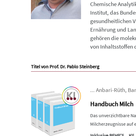
Chemische Analytik 
Institut, das Bund
gesundheitlichen 
Ernährung und Land
gehören die molek
von Inhaltsstoffen
Titel von Prof. Dr. Pablo Steinberg
...
Anbari-Rüth
,
Bar
Handbuch Milch
Das unverzichtbare Na
Milcherzeugnisse auf e
Inklusive BEHR’S…KI!