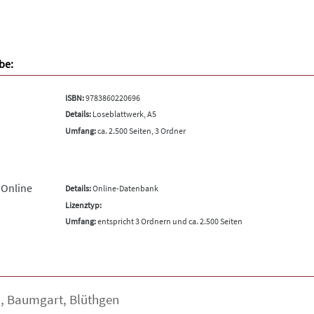
be:
ISBN:
9783860220696
Details:
Loseblattwerk, A5
Umfang:
ca. 2.500 Seiten, 3 Ordner
 Online
Details:
Online-Datenbank
Lizenztyp:
Umfang:
entspricht 3 Ordnern und ca. 2.500 Seiten
a
,
Baumgart
,
Blüthgen