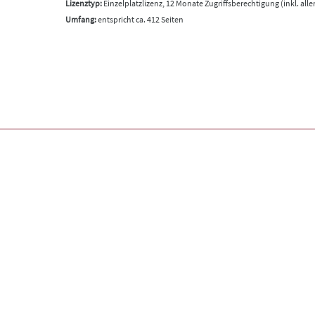
Lizenztyp:
Einzelplatzlizenz, 12 Monate Zugriffsberechtigung (inkl. all
Umfang:
entspricht ca. 412 Seiten