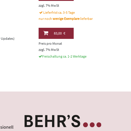
zzgl. 7% MwSt
Lieferfrist ca. 3-5 Tage
nur noch
wenige Exemplare
lieferbar
83,00 €
er Updates)
Preis pro Monat
zzgl. 7% MwSt
Freischaltung ca. 1-2 Werktage
sionell