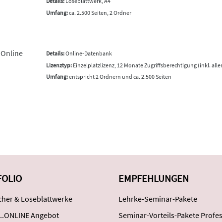
Details:
Loseblattwerk, A4
Umfang:
ca. 2.500 Seiten, 2 Ordner
 Online
Details:
Online-Datenbank
Lizenztyp:
Einzelplatzlizenz, 12 Monate Zugriffsberechtigung (inkl. all
Umfang:
entspricht 2 Ordnern und ca. 2.500 Seiten
FOLIO
EMPFEHLUNGEN
her & Loseblattwerke
Lehrke-Seminar-Pakete
..ONLINE Angebot
Seminar-Vorteils-Pakete Profes