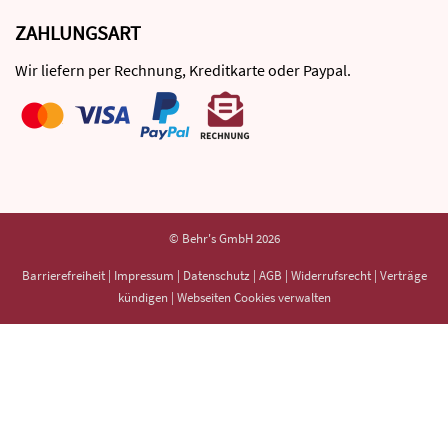
ZAHLUNGSART
Wir liefern per Rechnung, Kreditkarte oder Paypal.
© Behr's GmbH 2026
Barrierefreiheit
|
Impressum
|
Datenschutz
|
AGB
|
Widerrufsrecht
|
Verträge
kündigen
|
Webseiten Cookies verwalten