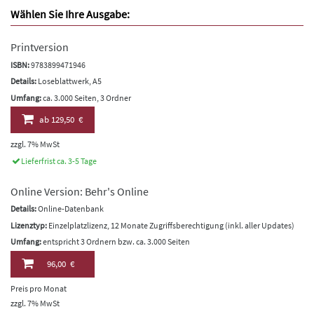
Wählen Sie Ihre Ausgabe:
Printversion
ISBN:
9783899471946
Details:
Loseblattwerk, A5
Umfang:
ca. 3.000 Seiten, 3 Ordner
ab
129,50 €
zzgl. 7% MwSt
Lieferfrist ca. 3-5 Tage
Online Version: Behr's Online
Details:
Online-Datenbank
Lizenztyp:
Einzelplatzlizenz, 12 Monate Zugriffsberechtigung (inkl. aller Updates)
Umfang:
entspricht 3 Ordnern bzw. ca. 3.000 Seiten
96,00 €
Preis pro Monat
zzgl. 7% MwSt