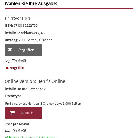
Wählen Sie Ihre Ausgabe:
Printversion
ISBN:
9783860222799
Details:
Loseblattwerk, A5
Umfang:
2900 Seiten, 3 Ordner
Vergriffen
zzgl. 7% MwSt
Vergriffen
Online Version: Behr's Online
Details:
Online-Datenbank
Lizenztyp:
Umfang:
entspricht ca. 3 Ordner bzw. 2.900 Seiten
76,00 €
Preis pro Monat
zzgl. 7% MwSt
Freischaltung ca. 1-2 Werktage