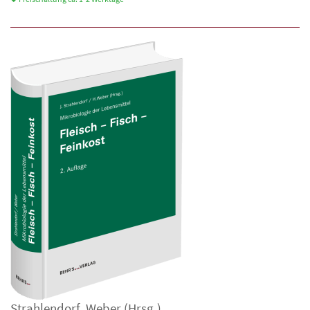
Strahlendorf
,
Weber
(Hrsg.)