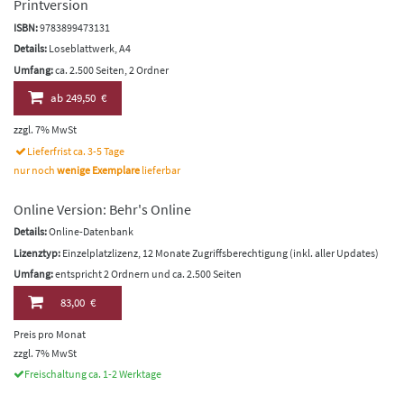
Printversion
ISBN:
9783899473131
Details:
Loseblattwerk, A4
Umfang:
ca. 2.500 Seiten, 2 Ordner
ab
249,50 €
zzgl. 7% MwSt
Lieferfrist ca. 3-5 Tage
nur noch
wenige Exemplare
lieferbar
Online Version: Behr's Online
Details:
Online-Datenbank
Lizenztyp:
Einzelplatzlizenz, 12 Monate Zugriffsberechtigung (inkl. aller Updates)
Umfang:
entspricht 2 Ordnern und ca. 2.500 Seiten
83,00 €
Preis pro Monat
zzgl. 7% MwSt
Freischaltung ca. 1-2 Werktage