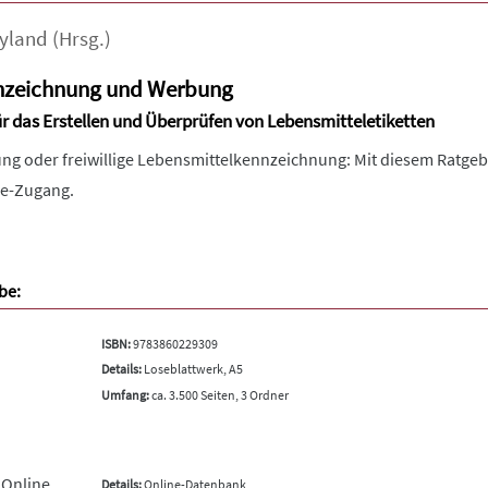
yland
(Hrsg.)
nzeichnung und Werbung
ür das Erstellen und Überprüfen von Lebensmitteletiketten
ng oder freiwillige Lebensmittelkennzeichnung: Mit diesem Ratgeb
ine-Zugang.
be:
ISBN:
9783860229309
Details:
Loseblattwerk, A5
Umfang:
ca. 3.500 Seiten, 3 Ordner
 Online
Details:
Online-Datenbank