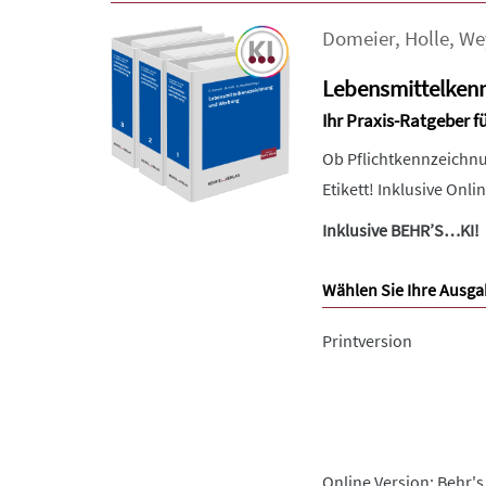
Domeier
,
Holle
,
We
Lebensmittelken
Ihr Praxis-Ratgeber f
Ob Pflichtkennzeichnu
Etikett! Inklusive Onl
Inklusive BEHR’S…KI!
Wählen Sie Ihre Ausga
Printversion
Online Version: Behr's