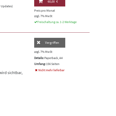
60,00 €
er Updates)
Preis pro Monat
zzgl. 7% MwSt
Freischaltung ca. 1-2 Werktage
Vergriffen
zzgl. 7% MwSt
Details:
Paperback, A4
Umfang:
156 Seiten
Nicht mehr lieferbar
ird sichtbar,