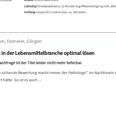
Lizenztyp:
Einzelplatzlizenz, 12 Monate Zugriffsberechtigung (inkl. all
Umfang:
entspricht 1 Ordner bzw. ca. 300 Seiten
hm
,
Domeier
,
Görgen
 in der Lebensmittelbranche optimal lösen
hfrage ist der Titel leider nicht mehr lieferbar.
e sicherste Bewertung macht immer der Pathologe". Im Nachhinein w
 hätte. So ist es auch ...