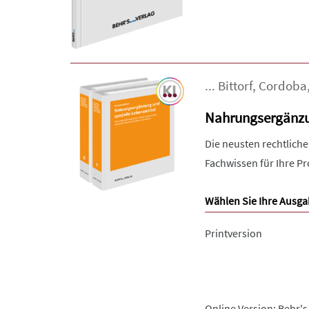
...
Bittorf
,
Cordoba
Nahrungsergänzun
Die neusten rechtlich
Fachwissen für Ihre Pr
Wählen Sie Ihre Ausga
Printversion
Online Version: Behr's