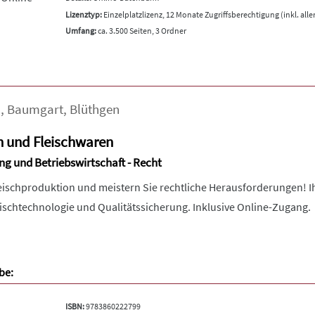
Lizenztyp:
Einzelplatzlizenz, 12 Monate Zugriffsberechtigung (inkl. all
Umfang:
ca. 3.500 Seiten, 3 Ordner
a
,
Baumgart
,
Blüthgen
h und Fleischwaren
ng und Betriebswirtschaft - Recht
leischproduktion und meistern Sie rechtliche Herausforderungen!
eischtechnologie und Qualitätssicherung. Inklusive Online-Zugang.
be:
ISBN:
9783860222799