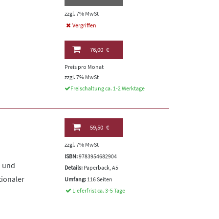
zzgl. 7% MwSt
Vergriffen
76,00 €
Preis pro Monat
zzgl. 7% MwSt
Freischaltung ca. 1-2 Werktage
59,50 €
zzgl. 7% MwSt
ISBN:
9783954682904
- und
Details:
Paperback, A5
tionaler
Umfang:
116 Seiten
Lieferfrist ca. 3-5 Tage