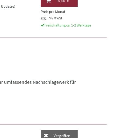
97,00 €
er Updates)
Preis pro Monat
zzgl. 7% MwSt
Freischaltung ca. 1-2 Werktage
 Ihr umfassendes Nachschlagewerk für
Vergriffen