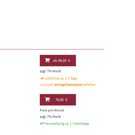
ab
99,50 €
zzgl. 7% MwSt
Lieferfrist ca. 3-5 Tage
nur noch
wenige Exemplare
lieferbar
76,00 €
Preis pro Monat
zzgl. 7% MwSt
Freischaltung ca. 1-2 Werktage