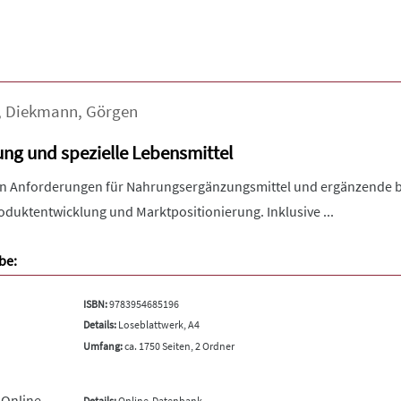
,
Diekmann
,
Görgen
g und spezielle Lebensmittel
en Anforderungen für Nahrungsergänzungsmittel und ergänzende bila
oduktentwicklung und Marktpositionierung. Inklusive ...
be:
ISBN:
9783954685196
Details:
Loseblattwerk, A4
Umfang:
ca. 1750 Seiten, 2 Ordner
 Online
Details:
Online-Datenbank