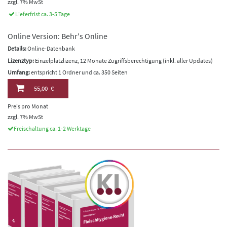
zzgl. 7% MwSt
Lieferfrist ca. 3-5 Tage
Online Version: Behr's Online
Details:
Online-Datenbank
Lizenztyp:
Einzelplatzlizenz, 12 Monate Zugriffsberechtigung (inkl. aller Updates)
Umfang:
entspricht 1 Ordner und ca. 350 Seiten
55,00 €
Preis pro Monat
zzgl. 7% MwSt
Freischaltung ca. 1-2 Werktage