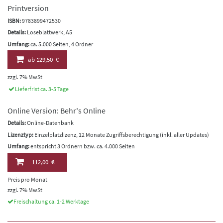
Printversion
ISBN:
9783899472530
Details:
Loseblattwerk, A5
Umfang:
ca. 5.000 Seiten, 4 Ordner
ab
129,50 €
zzgl. 7% MwSt
Lieferfrist ca. 3-5 Tage
Online Version: Behr's Online
Details:
Online-Datenbank
Lizenztyp:
Einzelplatzlizenz, 12 Monate Zugriffsberechtigung (inkl. aller Updates)
Umfang:
entspricht 3 Ordnern bzw. ca. 4.000 Seiten
112,00 €
Preis pro Monat
zzgl. 7% MwSt
Freischaltung ca. 1-2 Werktage