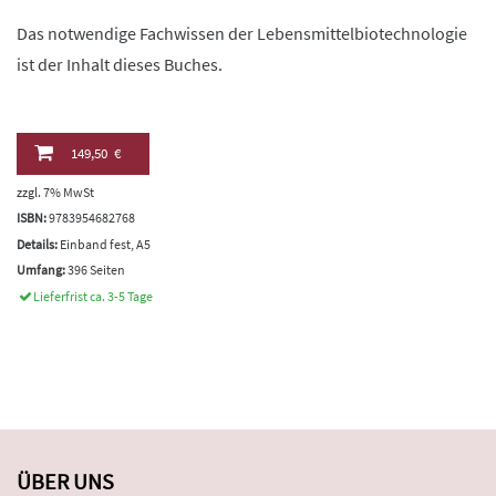
Das notwendige Fachwissen der Lebensmittelbiotechnologie
ist der Inhalt dieses Buches.
149,50 €
zzgl. 7% MwSt
ISBN:
9783954682768
Details:
Einband fest, A5
Umfang:
396 Seiten
Lieferfrist ca. 3-5 Tage
ÜBER UNS