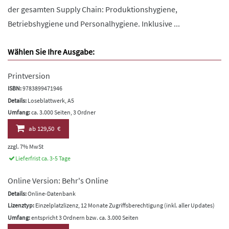
der gesamten Supply Chain: Produktionshygiene,
Betriebshygiene und Personalhygiene. Inklusive ...
Wählen Sie Ihre Ausgabe:
Printversion
ISBN:
9783899471946
Details:
Loseblattwerk, A5
Umfang:
ca. 3.000 Seiten, 3 Ordner
ab
129,50 €
zzgl. 7% MwSt
Lieferfrist ca. 3-5 Tage
Online Version: Behr's Online
Details:
Online-Datenbank
Lizenztyp:
Einzelplatzlizenz, 12 Monate Zugriffsberechtigung (inkl. aller Updates)
Umfang:
entspricht 3 Ordnern bzw. ca. 3.000 Seiten