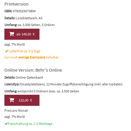
Printversion
ISBN:
9783925673894
Details:
Loseblattwerk, A5
Umfang:
ca. 3.500 Seiten, 5 Ordner
ab
149,50 €
zzgl. 7% MwSt
Lieferfrist ca. 3-5 Tage
nur noch
wenige Exemplare
lieferbar
Online Version: Behr's Online
Details:
Online-Datenbank
Lizenztyp:
Einzelplatzlizenz, 12 Monate Zugriffsberechtigung (inkl. aller Updates)
Umfang:
entspricht 5 Ordnern bzw. ca. 3.500 Seiten
122,00 €
Preis pro Monat
zzgl. 7% MwSt
Freischaltung ca. 1-2 Werktage