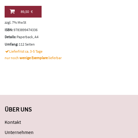
89,50 €
zzgl. 7% MwSt
ISBN:
9783899474336
Details:
Paperback, A4
Umfang:
112 Seiten
Lieferfrist ca. 3-5 Tage
nur noch
wenige Exemplare
lieferbar
ÜBER UNS
Kontakt
Unternehmen