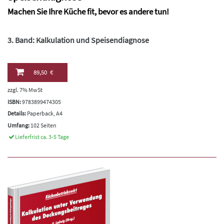
Machen Sie Ihre Küche fit, bevor es andere tun!
3. Band: Kalkulation und Speisendiagnose
89,50 €
zzgl. 7% MwSt
ISBN:
9783899474305
Details:
Paperback, A4
Umfang:
102 Seiten
Lieferfrist ca. 3-5 Tage