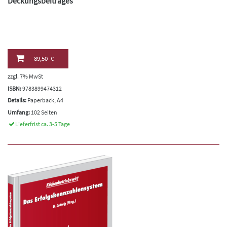
Deckungsbeitrages
89,50 €
zzgl. 7% MwSt
ISBN:
9783899474312
Details:
Paperback, A4
Umfang:
102 Seiten
Lieferfrist ca. 3-5 Tage