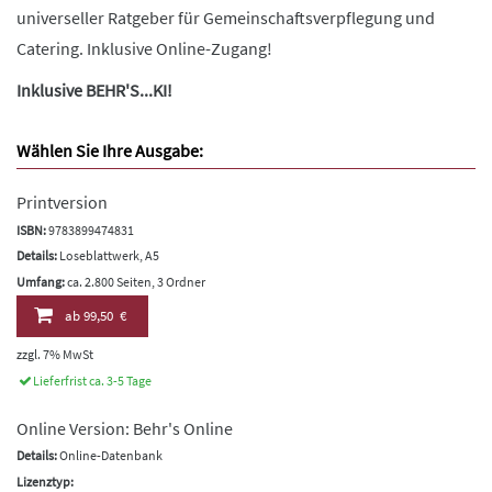
universeller Ratgeber für Gemeinschaftsverpflegung und
Catering. Inklusive Online-Zugang!
Inklusive BEHR'S...KI!
Wählen Sie Ihre Ausgabe:
Printversion
ISBN:
9783899474831
Details:
Loseblattwerk, A5
Umfang:
ca. 2.800 Seiten, 3 Ordner
ab
99,50 €
zzgl. 7% MwSt
Lieferfrist ca. 3-5 Tage
Online Version: Behr's Online
Details:
Online-Datenbank
Lizenztyp: