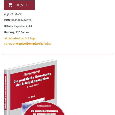
89,50 €
zzgl. 7% MwSt
ISBN:
9783899474329
Details:
Paperback, A4
Umfang:
120 Seiten
Lieferfrist ca. 3-5 Tage
nur noch
wenige Exemplare
lieferbar