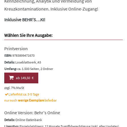
Kennzeichnung, Analytik und Vermeidung von
Kreuzkontaminationen. Inklusive Online-Zugang!
Inklusive BEHR’S…KI!
Wählen Sie Ihre Ausgabe:
Printversion
ISBN:
9783899471670
Details:
Loseblattwerk, A5
Umfang:
ca. 1.500 Seiten, 2 Ordner
ab
149,50 €
zzgl. 7% MwSt
Lieferfrist ca. 3-5 Tage
nur noch
wenige Exemplare
lieferbar
Online Version: Behr's Online
Details:
Online-Datenbank
Lizenztyp:
Einzelplatzlizenz, 12 Monate Zugriffsberechtigung (inkl. aller Updates)