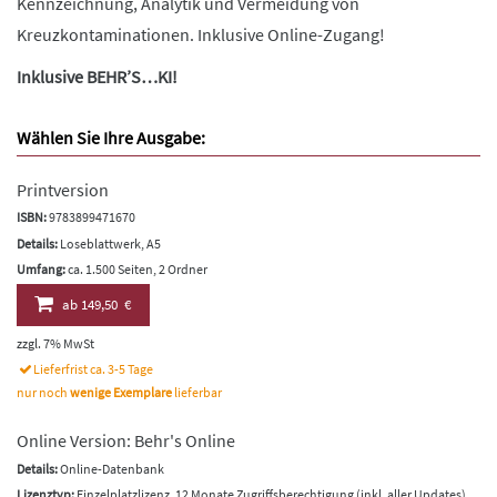
Kennzeichnung, Analytik und Vermeidung von
Kreuzkontaminationen. Inklusive Online-Zugang!
Inklusive BEHR’S…KI!
Wählen Sie Ihre Ausgabe:
Printversion
ISBN:
9783899471670
Details:
Loseblattwerk, A5
Umfang:
ca. 1.500 Seiten, 2 Ordner
ab
149,50 €
zzgl. 7% MwSt
Lieferfrist ca. 3-5 Tage
nur noch
wenige Exemplare
lieferbar
Online Version: Behr's Online
Details:
Online-Datenbank
Lizenztyp:
Einzelplatzlizenz, 12 Monate Zugriffsberechtigung (inkl. aller Updates)