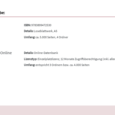
be:
ISBN:
9783899472530
Details:
Loseblattwerk, A5
Umfang:
ca. 5.000 Seiten, 4 Ordner
 Online
Details:
Online-Datenbank
Lizenztyp:
Einzelplatzlizenz, 12 Monate Zugriffsberechtigung (inkl. all
Umfang:
entspricht 3 Ordnern bzw. ca. 4.000 Seiten