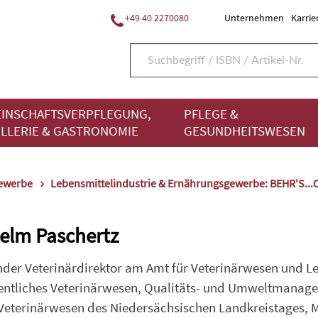
+49 40 2270080
Unternehmen
Karrie
INSCHAFTSVERPFLEGUNG,
PFLEGE &
LLERIE & GASTRONOMIE
GESUNDHEITSWESEN
gewerbe
Lebensmittelindustrie & Ernährungsgewerbe: BEHR'S..
helm Paschertz
ender Veterinärdirektor am Amt für Veterinärwesen und
ffentliches Veterinärwesen, Qualitäts- und Umweltmanag
 Veterinärwesen des Niedersächsischen Landkreistages, M