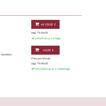
ab
129,50 €
zzgl. 7% MwSt
Lieferfrist ca. 3-5 Tage
112,00 €
er Updates)
Preis pro Monat
zzgl. 7% MwSt
Freischaltung ca. 1-2 Werktage