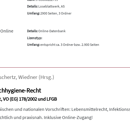
Details:
Loseblattwerk, A5
Umfang:
2900 Seiten, 3 Ordner
 Online
Details:
Online-Datenbank
Lizenztyp:
Umfang:
entspricht ca. 3 Ordner bzw. 2.900 Seiten
schertz
,
Wiedner
(Hrsg.)
chhygiene-Recht
t, VO (EG) 178/2002 und LFGB
äischen und nationalen Vorschriften: Lebensmittelrecht, Infektions
chtlich und praxisnah. Inklusive Online-Zugang!