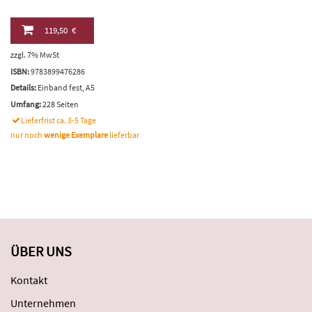
119,50 €
zzgl. 7% MwSt
ISBN:
9783899476286
Details:
Einband fest, A5
Umfang:
228 Seiten
Lieferfrist ca. 3-5 Tage
nur noch
wenige Exemplare
lieferbar
ÜBER UNS
Kontakt
Unternehmen