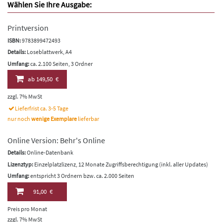
Wählen Sie Ihre Ausgabe:
Printversion
ISBN:
9783899472493
Details:
Loseblattwerk, A4
Umfang:
ca. 2.100 Seiten, 3 Ordner
ab
149,50 €
zzgl. 7% MwSt
Lieferfrist ca. 3-5 Tage
nur noch
wenige Exemplare
lieferbar
Online Version: Behr's Online
Details:
Online-Datenbank
Lizenztyp:
Einzelplatzlizenz, 12 Monate Zugriffsberechtigung (inkl. aller Updates)
Umfang:
entspricht 3 Ordnern bzw. ca. 2.000 Seiten
91,00 €
Preis pro Monat
zzgl. 7% MwSt