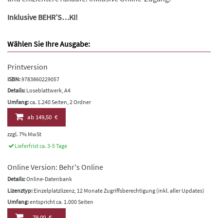
Inklusive BEHR’S…KI!
Wählen Sie Ihre Ausgabe:
Printversion
ISBN:
9783860229057
Details:
Loseblattwerk, A4
Umfang:
ca. 1.240 Seiten, 2 Ordner
ab
149,50 €
zzgl. 7% MwSt
Lieferfrist ca. 3-5 Tage
Online Version: Behr's Online
Details:
Online-Datenbank
Lizenztyp:
Einzelplatzlizenz, 12 Monate Zugriffsberechtigung (inkl. aller Updates)
Umfang:
entspricht ca. 1.000 Seiten
79,00 €