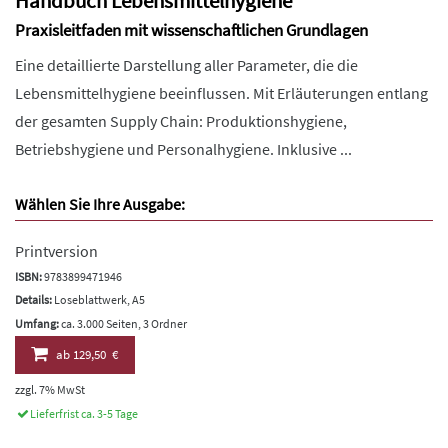
Handbuch Lebensmittelhygiene
Praxisleitfaden mit wissenschaftlichen Grundlagen
Eine detaillierte Darstellung aller Parameter, die die
Lebensmittelhygiene beeinflussen. Mit Erläuterungen entlang
der gesamten Supply Chain: Produktionshygiene,
Betriebshygiene und Personalhygiene. Inklusive ...
Wählen Sie Ihre Ausgabe:
Printversion
ISBN:
9783899471946
Details:
Loseblattwerk, A5
Umfang:
ca. 3.000 Seiten, 3 Ordner
ab
129,50 €
zzgl. 7% MwSt
Lieferfrist ca. 3-5 Tage