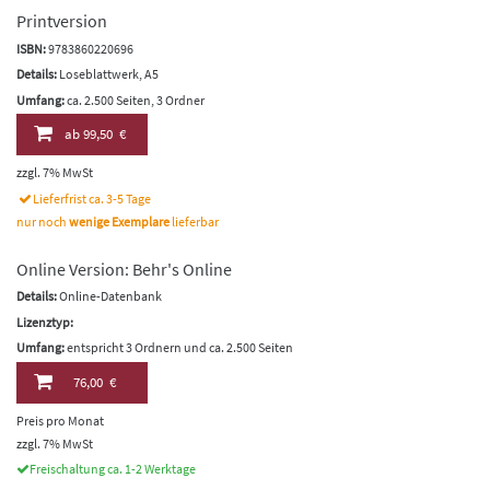
Printversion
ISBN:
9783860220696
Details:
Loseblattwerk, A5
Umfang:
ca. 2.500 Seiten, 3 Ordner
ab
99,50 €
zzgl. 7% MwSt
Lieferfrist ca. 3-5 Tage
nur noch
wenige Exemplare
lieferbar
Online Version: Behr's Online
Details:
Online-Datenbank
Lizenztyp:
Umfang:
entspricht 3 Ordnern und ca. 2.500 Seiten
76,00 €
Preis pro Monat
zzgl. 7% MwSt
Freischaltung ca. 1-2 Werktage