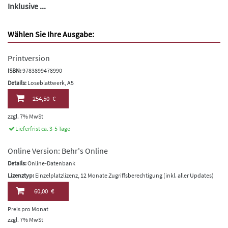
Inklusive ...
Wählen Sie Ihre Ausgabe:
Printversion
ISBN:
9783899478990
Details:
Loseblattwerk, A5
254,50 €
zzgl. 7% MwSt
Lieferfrist ca. 3-5 Tage
Online Version: Behr's Online
Details:
Online-Datenbank
Lizenztyp:
Einzelplatzlizenz, 12 Monate Zugriffsberechtigung (inkl. aller Updates)
60,00 €
Preis pro Monat
zzgl. 7% MwSt