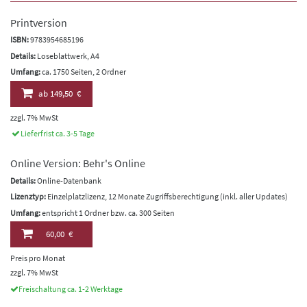
Printversion
ISBN:
9783954685196
Details:
Loseblattwerk, A4
Umfang:
ca. 1750 Seiten, 2 Ordner
ab
149,50 €
zzgl. 7% MwSt
Lieferfrist ca. 3-5 Tage
Online Version: Behr's Online
Details:
Online-Datenbank
Lizenztyp:
Einzelplatzlizenz, 12 Monate Zugriffsberechtigung (inkl. aller Updates)
Umfang:
entspricht 1 Ordner bzw. ca. 300 Seiten
60,00 €
Preis pro Monat
zzgl. 7% MwSt
Freischaltung ca. 1-2 Werktage