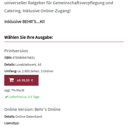
universeller Ratgeber für Gemeinschaftsverpflegung und
Catering. Inklusive Online-Zugang!
Inklusive BEHR'S...KI!
Wählen Sie Ihre Ausgabe:
Printversion
ISBN:
9783899474831
Details:
Loseblattwerk, A5
Umfang:
ca. 2.800 Seiten, 3 Ordner
ab
99,50 €
zzgl. 7% MwSt
Lieferfrist ca. 3-5 Tage
Online Version: Behr's Online
Details:
Online-Datenbank
Lizenztyp: