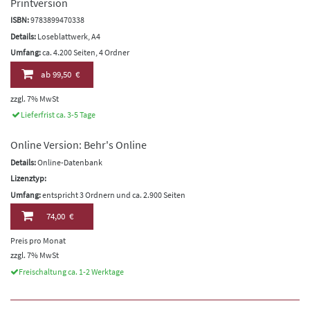
Printversion
ISBN:
9783899470338
Details:
Loseblattwerk, A4
Umfang:
ca. 4.200 Seiten, 4 Ordner
ab
99,50 €
zzgl. 7% MwSt
Lieferfrist ca. 3-5 Tage
Online Version: Behr's Online
Details:
Online-Datenbank
Lizenztyp:
Umfang:
entspricht 3 Ordnern und ca. 2.900 Seiten
74,00 €
Preis pro Monat
zzgl. 7% MwSt
Freischaltung ca. 1-2 Werktage