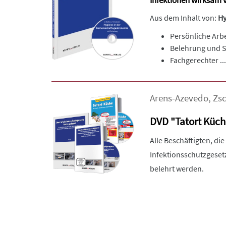
Infektionen wirksam v
Aus dem Inhalt von:
Hy
Persönliche Arbe
Belehrung und S
Fachgerechter ...
Arens-Azevedo
,
Zsc
DVD "Tatort Küch
Alle Beschäftigten, di
Infektionsschutzgese
belehrt werden.