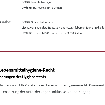
Details:
Loseblattwerk, A5
Umfang:
ca. 3.000 Seiten, 3 Ordner
 Online
Details:
Online-Datenbank
Lizenztyp:
Einzelplatzlizenz, 12 Monate Zugriffsberechtigung (inkl. all
Umfang:
entspricht 3 Ordnern bzw. ca. 3.000 Seiten
Lebensmittelhygiene-Recht
orderungen des Hygienerechts
hriften zum EU- & nationalen Lebensmittelhygienerecht. Kommenta
en Umsetzung der Anforderungen. Inklusive Online-Zugang!