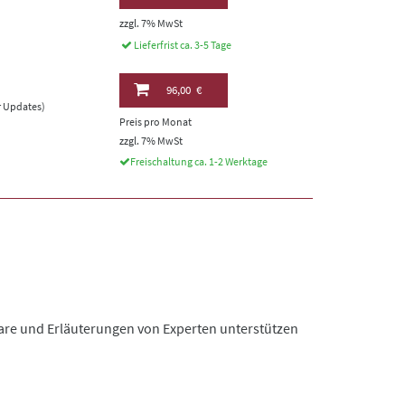
zzgl. 7% MwSt
Lieferfrist ca. 3-5 Tage
96,00 €
er Updates)
Preis pro Monat
zzgl. 7% MwSt
Freischaltung ca. 1-2 Werktage
re und Erläuterungen von Experten unterstützen