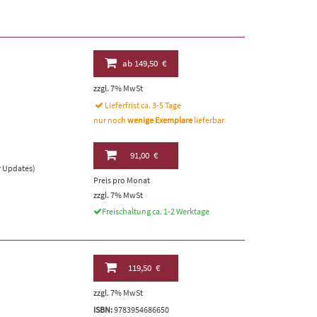
ab
149,50 €
zzgl. 7% MwSt
Lieferfrist ca. 3-5 Tage
nur noch
wenige Exemplare
lieferbar
91,00 €
er Updates)
Preis pro Monat
zzgl. 7% MwSt
Freischaltung ca. 1-2 Werktage
119,50 €
zzgl. 7% MwSt
ISBN:
9783954686650