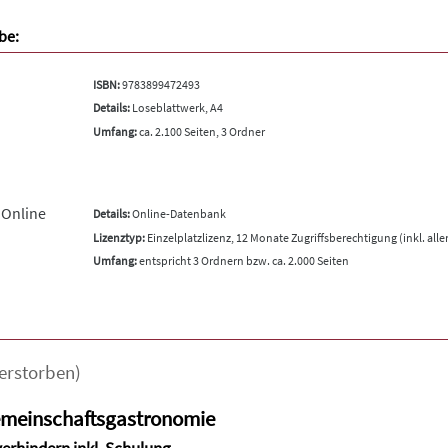
be:
ISBN:
9783899472493
Details:
Loseblattwerk, A4
Umfang:
ca. 2.100 Seiten, 3 Ordner
 Online
Details:
Online-Datenbank
Lizenztyp:
Einzelplatzlizenz, 12 Monate Zugriffsberechtigung (inkl. all
Umfang:
entspricht 3 Ordnern bzw. ca. 2.000 Seiten
verstorben)
emeinschaftsgastronomie