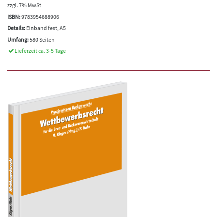
zzgl. 7% MwSt
ISBN:
9783954688906
Details:
Einband fest, A5
Umfang:
580 Seiten
Lieferzeit ca. 3-5 Tage