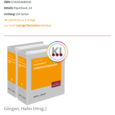
ISBN:
9783954680030
Details:
Paperback, A4
Umfang:
104 Seiten
Lieferfrist ca. 3-5 Tage
nur noch
wenige Exemplare
lieferbar
Görgen
,
Hahn
(Hrsg.)