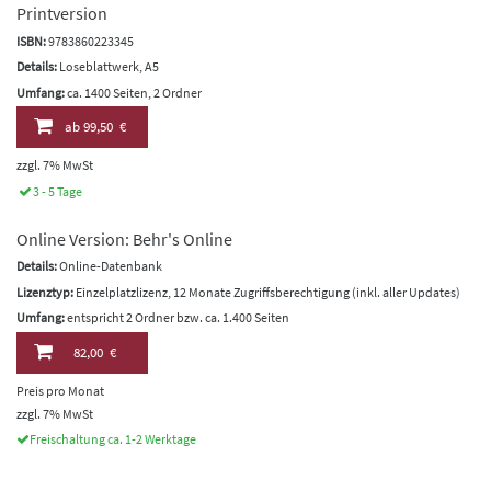
Printversion
ISBN:
9783860223345
Details:
Loseblattwerk, A5
Umfang:
ca. 1400 Seiten, 2 Ordner
ab
99,50 €
zzgl. 7% MwSt
3 - 5 Tage
Online Version: Behr's Online
Details:
Online-Datenbank
Lizenztyp:
Einzelplatzlizenz, 12 Monate Zugriffsberechtigung (inkl. aller Updates)
Umfang:
entspricht 2 Ordner bzw. ca. 1.400 Seiten
82,00 €
Preis pro Monat
zzgl. 7% MwSt
Freischaltung ca. 1-2 Werktage