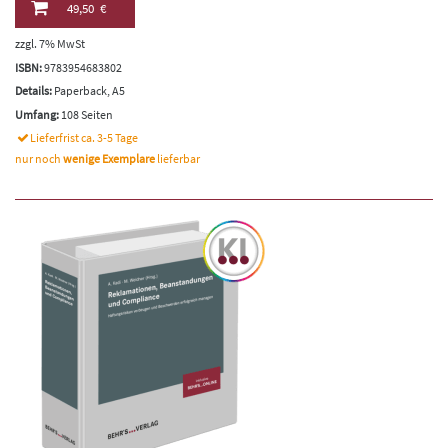
49,50 €
zzgl. 7% MwSt
ISBN:
9783954683802
Details:
Paperback, A5
Umfang:
108 Seiten
Lieferfrist ca. 3-5 Tage
nur noch
wenige Exemplare
lieferbar