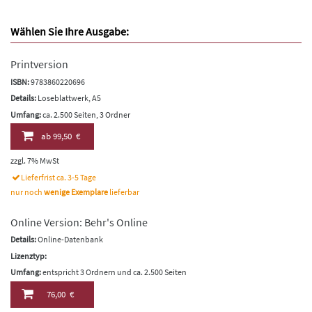
Wählen Sie Ihre Ausgabe:
Printversion
ISBN:
9783860220696
Details:
Loseblattwerk, A5
Umfang:
ca. 2.500 Seiten, 3 Ordner
ab
99,50 €
zzgl. 7% MwSt
Lieferfrist ca. 3-5 Tage
nur noch
wenige Exemplare
lieferbar
Online Version: Behr's Online
Details:
Online-Datenbank
Lizenztyp:
Umfang:
entspricht 3 Ordnern und ca. 2.500 Seiten
76,00 €