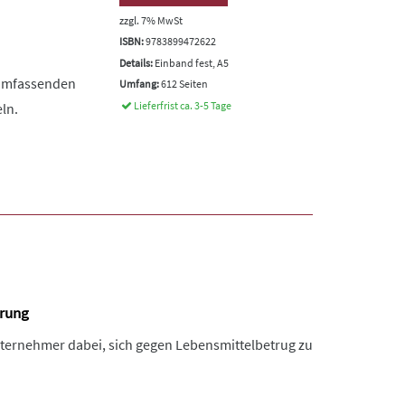
zzgl. 7% MwSt
ISBN:
9783899472622
Details:
Einband fest, A5
 umfassenden
Umfang:
612 Seiten
Lieferfrist ca. 3-5 Tage
ln.
erung
ternehmer dabei, sich gegen Lebensmittelbetrug zu