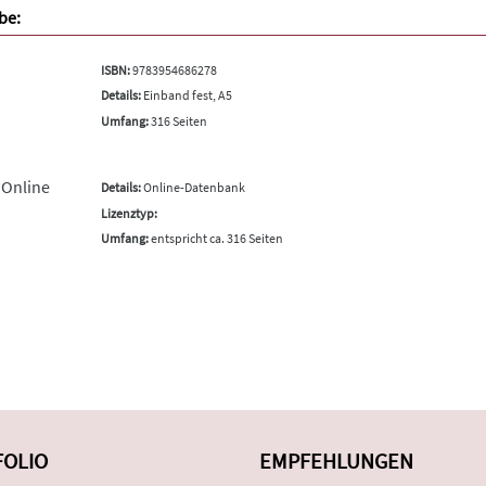
be:
ISBN:
9783954686278
Details:
Einband fest, A5
Umfang:
316 Seiten
 Online
Details:
Online-Datenbank
Lizenztyp:
Umfang:
entspricht ca. 316 Seiten
FOLIO
EMPFEHLUNGEN