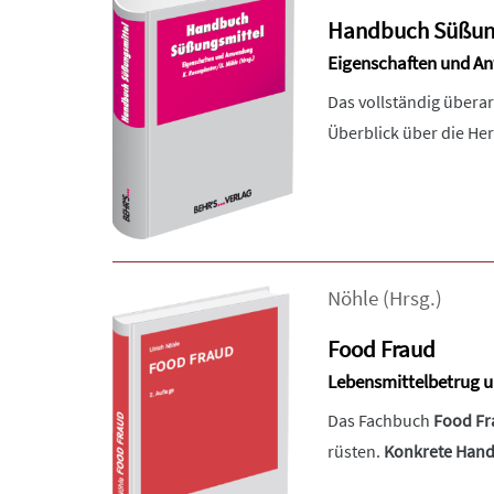
Handbuch Süßun
Eigenschaften und 
Das vollständig übera
Überblick über die He
Nöhle
(Hrsg.)
Food Fraud
Lebensmittelbetrug un
Das Fachbuch
Food Fr
rüsten.
Konkrete Han