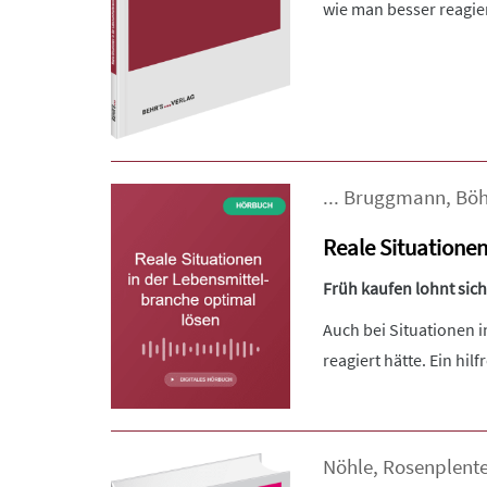
wie man besser reagiert
...
Bruggmann
,
Bö
Reale Situatione
Früh kaufen lohnt sich:
Auch bei Situationen i
reagiert hätte. Ein hilfr
Nöhle
,
Rosenplent