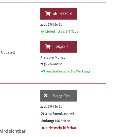
ab
149,50 €
zzgl. 7% MwSt
Lieferfrist ca. 3-5 Tage
55,00 €
er Updates)
Preis pro Monat
zzgl. 7% MwSt
Freischaltung ca. 1-2 Werktage
Vergriffen
zzgl. 7% MwSt
Details:
Paperback, A4
Umfang:
156 Seiten
Nicht mehr lieferbar
ird sichtbar,