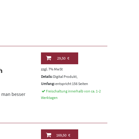
29,50 €
h
zzgl. 7% MwSt
Details:
Digital Produkt,
Umfang:
entspricht 156 Seiten
Freischaltung innerhalb von ca. 1-2
ie man besser
Werktagen
169,50 €