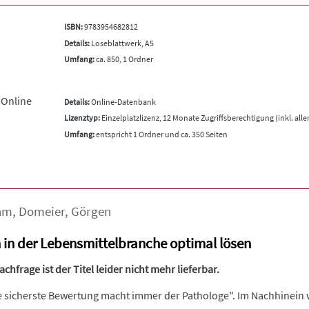
ISBN:
9783954682812
Details:
Loseblattwerk, A5
Umfang:
ca. 850, 1 Ordner
 Online
Details:
Online-Datenbank
Lizenztyp:
Einzelplatzlizenz, 12 Monate Zugriffsberechtigung (inkl. all
Umfang:
entspricht 1 Ordner und ca. 350 Seiten
hm
,
Domeier
,
Görgen
 in der Lebensmittelbranche optimal lösen
hfrage ist der Titel leider nicht mehr lieferbar.
e sicherste Bewertung macht immer der Pathologe". Im Nachhinein w