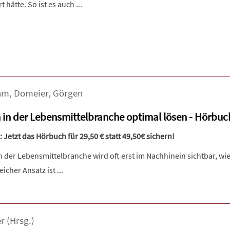
 hätte. So ist es auch ...
hm
,
Domeier
,
Görgen
n in der Lebensmittelbranche optimal lösen - Hörbuc
 Jetzt das Hörbuch für 29,50 € statt 49,50€ sichern!
n der Lebensmittelbranche wird oft erst im Nachhinein sichtbar, w
eicher Ansatz ist ...
er
(Hrsg.)