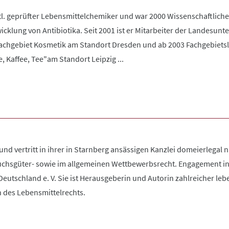
l. geprüfter Lebensmittelchemiker und war 2000 Wissenschaftlich
icklung von Antibiotika. Seit 2001 ist er Mitarbeiter der Landesu
achgebiet Kosmetik am Standort Dresden und ab 2003 Fachgebietsle
 Kaffee, Tee"am Standort Leipzig ...
und vertritt in ihrer in Starnberg ansässigen Kanzlei domeierlegal
uchsgüter- sowie im allgemeinen Wettbewerbsrecht. Engagement in
utschland e. V. Sie ist Herausgeberin und Autorin zahlreicher leb
 des Lebensmittelrechts.