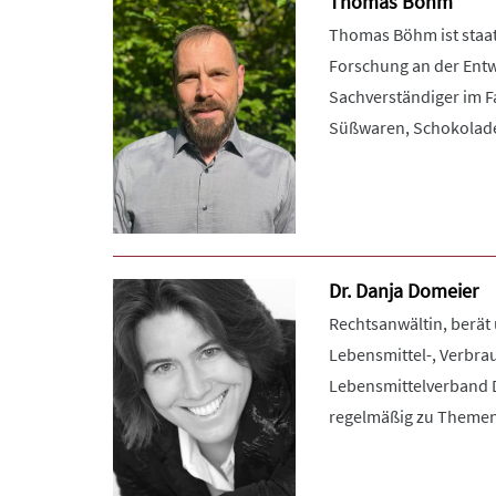
Thomas Böhm
Thomas Böhm ist staat
Forschung an der Entw
Sachverständiger im F
Süßwaren, Schokolade,
Dr. Danja Domeier
Rechtsanwältin, berät 
Lebensmittel-, Verbra
Lebensmittelverband De
regelmäßig zu Themen