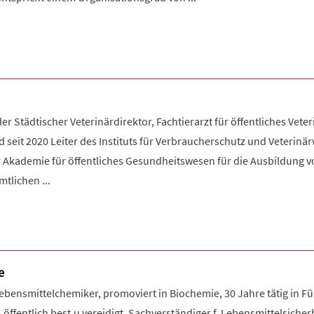
der Städtischer Veterinärdirektor, Fachtierarzt für öffentliches Vet
 seit 2020 Leiter des Instituts für Verbraucherschutz und Veterin
r Akademie für öffentliches Gesundheitswesen für die Ausbildung 
tlichen ...
e
Lebensmittelchemiker, promoviert in Biochemie, 30 Jahre tätig in 
 öffentlich best.u.vereidigt. Sachverständiger f. Lebensmittelsiche