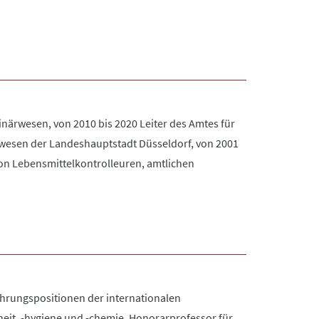
erinärwesen, von 2010 bis 2020 Leiter des Amtes für
ärwesen der Landeshauptstadt Düsseldorf, von 2001
von Lebensmittelkontrolleuren, amtlichen
Führungspositionen der internationalen
rheit, -hygiene und -chemie. Honorarprofessor für