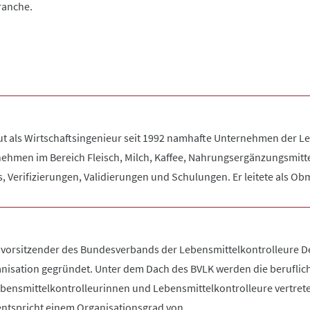
ranche.
ut als Wirtschaftsingenieur seit 1992 namhafte Unternehmen der 
hmen im Bereich Fleisch, Milch, Kaffee, Nahrungsergänzungsmittel
s, Verifizierungen, Validierungen und Schulungen. Er leitete als 
orsitzender des Bundesverbands der Lebensmittelkontrolleure Deu
nisation gegründet. Unter dem Dach des BVLK werden die berufliche
ebensmittelkontrolleurinnen und Lebensmittelkontrolleure vertrete
 entspricht einem Organisationsgrad von ...