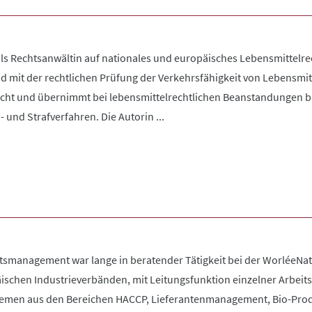
als Rechtsanwältin auf nationales und europäisches Lebensmittelrec
nd mit der rechtlichen Prüfung der Verkehrsfähigkeit von Lebensm
echt und übernimmt bei lebensmittelrechtlichen Beanstandungen bu
und Strafverfahren. Die Autorin ...
tsmanagement war lange in beratender Tätigkeit bei der WorléeNatu
schen Industrieverbänden, mit Leitungsfunktion einzelner Arbeits
hemen aus den Bereichen HACCP, Lieferantenmanagement, Bio-Prod