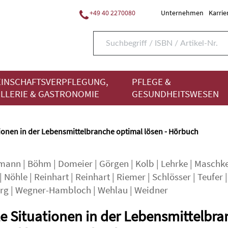
+49 40 2270080
Unternehmen
Karrie
INSCHAFTSVERPFLEGUNG,
PFLEGE &
LLERIE & GASTRONOMIE
GESUNDHEITSWESEN
tionen in der Lebensmittelbranche optimal lösen - Hörbuch
mann
|
Böhm
|
Domeier
|
Görgen
|
Kolb
|
Lehrke
|
Maschk
|
Nöhle
|
Reinhart
|
Reinhart
|
Riemer
|
Schlösser
|
Teufer
|
rg
|
Wegner-Hambloch
|
Wehlau
|
Weidner
e Situationen in der Lebensmittelbr