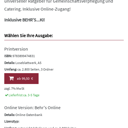
universeller Ratgeber für Gemeinschaftsverpflegung und
Catering. Inklusive Online-Zugang!
Inklusive BEHR'S...KI!
Wählen Sie Ihre Ausgabe:
Printversion
ISBN:
9783899474831
Details:
Loseblattwerk, A5
Umfang:
ca. 2.800 Seiten, 3 Ordner
ab
99,50 €
zzgl. 7% MwSt
Lieferfrist ca. 3-5 Tage
Online Version: Behr's Online
Details:
Online-Datenbank
Lizenztyp: