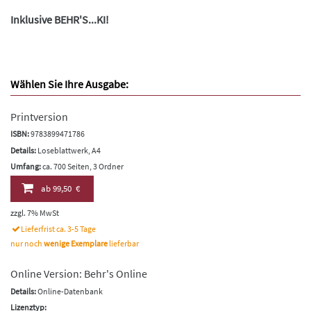
Inklusive BEHR'S...KI!
Wählen Sie Ihre Ausgabe:
Printversion
ISBN:
9783899471786
Details:
Loseblattwerk, A4
Umfang:
ca. 700 Seiten, 3 Ordner
ab
99,50 €
zzgl. 7% MwSt
Lieferfrist ca. 3-5 Tage
nur noch
wenige Exemplare
lieferbar
Online Version: Behr's Online
Details:
Online-Datenbank
Lizenztyp: