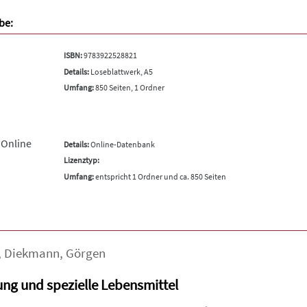
be:
ISBN:
9783922528821
Details:
Loseblattwerk, A5
Umfang:
850 Seiten, 1 Ordner
 Online
Details:
Online-Datenbank
Lizenztyp:
Umfang:
entspricht 1 Ordner und ca. 850 Seiten
,
Diekmann
,
Görgen
g und spezielle Lebensmittel