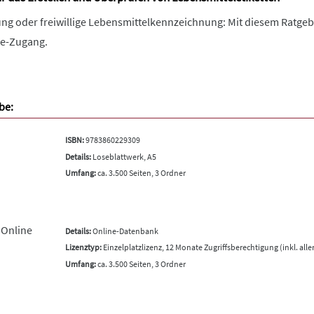
ng oder freiwillige Lebensmittelkennzeichnung: Mit diesem Ratgeb
ine-Zugang.
be:
ISBN:
9783860229309
Details:
Loseblattwerk, A5
Umfang:
ca. 3.500 Seiten, 3 Ordner
 Online
Details:
Online-Datenbank
Lizenztyp:
Einzelplatzlizenz, 12 Monate Zugriffsberechtigung (inkl. all
Umfang:
ca. 3.500 Seiten, 3 Ordner