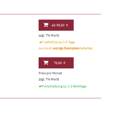
ab
99,50 €
zzgl. 7% MwSt
Lieferfrist ca. 3-5 Tage
nur noch
wenige Exemplare
lieferbar
76,00 €
Preis pro Monat
zzgl. 7% MwSt
Freischaltung ca. 1-2 Werktage