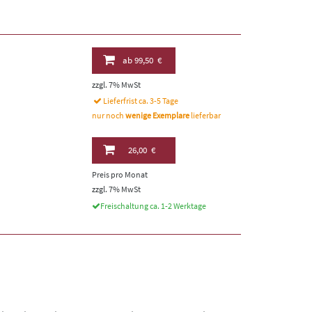
ab
99,50 €
zzgl. 7% MwSt
Lieferfrist ca. 3-5 Tage
nur noch
wenige Exemplare
lieferbar
26,00 €
Preis pro Monat
zzgl. 7% MwSt
Freischaltung ca. 1-2 Werktage