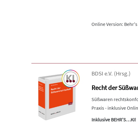
Online Version: Behr's
BDSI e.V.
(Hrsg.)
Recht der Süßwar
Süßwaren rechtskonfor
Praxis - inklusive Onli
Inklusive BEHR’S…KI!