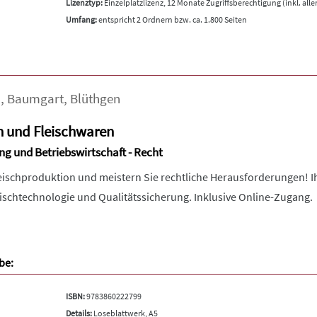
Lizenztyp:
Einzelplatzlizenz, 12 Monate Zugriffsberechtigung (inkl. all
Umfang:
entspricht 2 Ordnern bzw. ca. 1.800 Seiten
a
,
Baumgart
,
Blüthgen
h und Fleischwaren
ng und Betriebswirtschaft - Recht
leischproduktion und meistern Sie rechtliche Herausforderungen!
eischtechnologie und Qualitätssicherung. Inklusive Online-Zugang.
be:
ISBN:
9783860222799
Details:
Loseblattwerk, A5