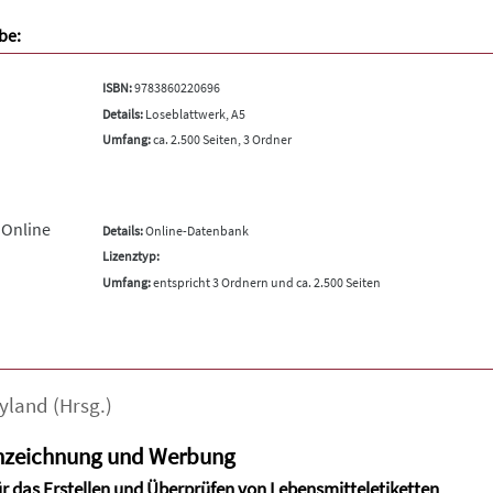
be:
ISBN:
9783860220696
Details:
Loseblattwerk, A5
Umfang:
ca. 2.500 Seiten, 3 Ordner
 Online
Details:
Online-Datenbank
Lizenztyp:
Umfang:
entspricht 3 Ordnern und ca. 2.500 Seiten
yland
(Hrsg.)
nzeichnung und Werbung
ür das Erstellen und Überprüfen von Lebensmitteletiketten