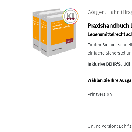
Görgen
,
Hahn
(Hrsg
Praxishandbuch 
Lebensmittelrecht sch
Finden Sie hier schnel
einfache Sicherstellu
Inklusive BEHR'S…KI!
Wählen Sie Ihre Ausga
Printversion
Online Version: Behr's