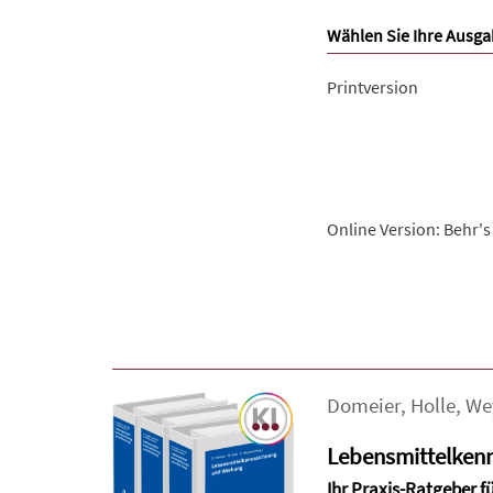
Wählen Sie Ihre Ausga
Printversion
Online Version: Behr's
Domeier
,
Holle
,
We
Lebensmittelken
Ihr Praxis-Ratgeber f