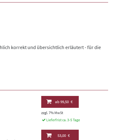
ich korrekt und übersichtlich erläutert - für die
ab
99,50 €
zzgl. 7% MwSt
Lieferfrist ca. 3-5 Tage
53,00 €