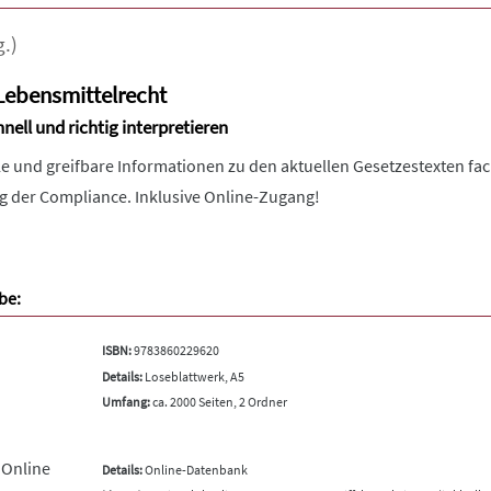
.)
Lebensmittelrecht
nell und richtig interpretieren
le und greifbare Informationen zu den aktuellen Gesetzestexten fachl
ng der Compliance. Inklusive Online-Zugang!
be:
ISBN:
9783860229620
Details:
Loseblattwerk, A5
Umfang:
ca. 2000 Seiten, 2 Ordner
 Online
Details:
Online-Datenbank