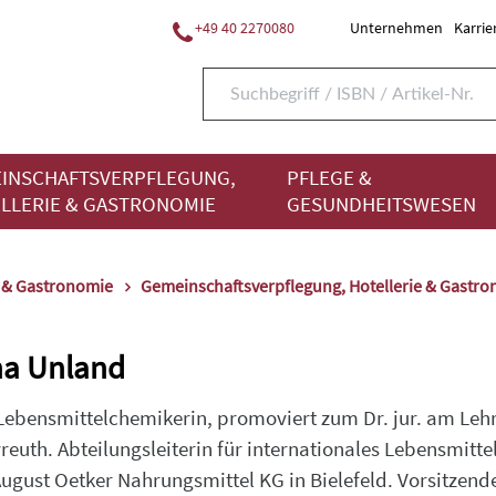
+49 40 2270080
Unternehmen
Karrie
INSCHAFTSVERPFLEGUNG,
PFLEGE &
LLERIE & GASTRONOMIE
GESUNDHEITSWESEN
e & Gastronomie
Gemeinschaftsverpflegung, Hotellerie & Gastr
ina Unland
 Lebensmittelchemikerin, promoviert zum Dr. jur. am Lehrs
reuth. Abteilungsleiterin für internationales Lebensmitt
 August Oetker Nahrungsmittel KG in Bielefeld. Vorsitzen