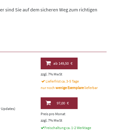
er sind Sie auf dem sicheren Weg zum richtigen
ab
149,50 €
zzgl. 7% MwSt
Lieferfrist ca. 3-5 Tage
nur noch
wenige Exemplare
lieferbar
97,00 €
er Updates)
Preis pro Monat
zzgl. 7% MwSt
Freischaltung ca. 1-2 Werktage