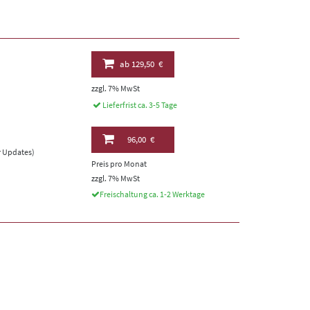
ab
129,50 €
zzgl. 7% MwSt
Lieferfrist ca. 3-5 Tage
96,00 €
er Updates)
Preis pro Monat
zzgl. 7% MwSt
Freischaltung ca. 1-2 Werktage