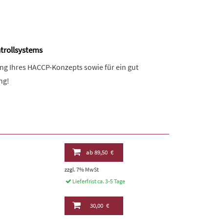
ntrollsystems
lung Ihres HACCP-Konzepts sowie für ein gut
ng!
ab
89,50 €
zzgl. 7% MwSt
Lieferfrist ca. 3-5 Tage
30,00 €