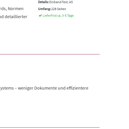
Details:
Einband fest, A5
ards, Normen
Umfang:
228 Seiten
Lieferfrist ca. 3-5 Tage
 detaillierter
tsystems – weniger Dokumente und effizientere