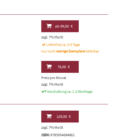
ab
99,50 €
zzgl. 7% MwSt
Lieferfrist ca. 3-5 Tage
nur noch
wenige Exemplare
lieferbar
76,00 €
Preis pro Monat
zzgl. 7% MwSt
Freischaltung ca. 1-2 Werktage
129,50 €
zzgl. 7% MwSt
ISBN:
9783954684861