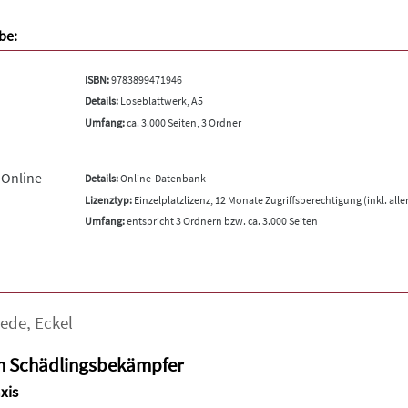
be:
ISBN:
9783899471946
Details:
Loseblattwerk, A5
Umfang:
ca. 3.000 Seiten, 3 Ordner
 Online
Details:
Online-Datenbank
Lizenztyp:
Einzelplatzlizenz, 12 Monate Zugriffsberechtigung (inkl. all
Umfang:
entspricht 3 Ordnern bzw. ca. 3.000 Seiten
iede
,
Eckel
n Schädlingsbekämpfer
xis