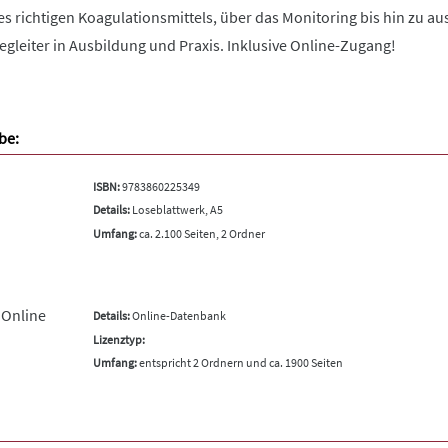
 richtigen Koagulationsmittels, über das Monitoring bis hin zu au
Begleiter in Ausbildung und Praxis. Inklusive Online-Zugang!
be:
ISBN:
9783860225349
Details:
Loseblattwerk, A5
Umfang:
ca. 2.100 Seiten, 2 Ordner
 Online
Details:
Online-Datenbank
Lizenztyp:
Umfang:
entspricht 2 Ordnern und ca. 1900 Seiten