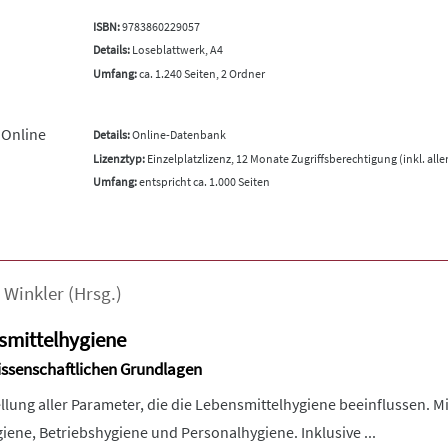
ISBN:
9783860229057
Details:
Loseblattwerk, A4
Umfang:
ca. 1.240 Seiten, 2 Ordner
 Online
Details:
Online-Datenbank
Lizenztyp:
Einzelplatzlizenz, 12 Monate Zugriffsberechtigung (inkl. all
Umfang:
entspricht ca. 1.000 Seiten
,
Winkler
(Hrsg.)
mittelhygiene
wissenschaftlichen Grundlagen
tellung aller Parameter, die die Lebensmittelhygiene beeinflussen.
ene, Betriebshygiene und Personalhygiene. Inklusive ...