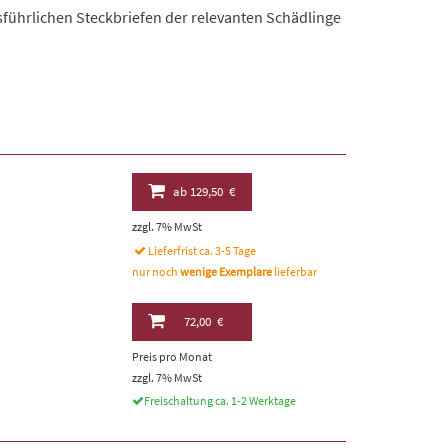
sführlichen Steckbriefen der relevanten Schädlinge
ab
129,50 €
zzgl. 7% MwSt
Lieferfrist ca. 3-5 Tage
nur noch
wenige Exemplare
lieferbar
72,00 €
Preis pro Monat
zzgl. 7% MwSt
Freischaltung ca. 1-2 Werktage