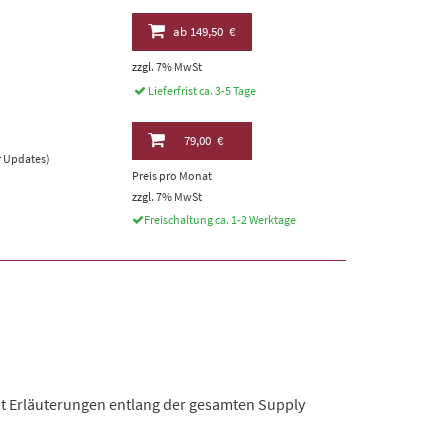
ab
149,50 €
zzgl. 7% MwSt
Lieferfrist ca. 3-5 Tage
79,00 €
er Updates)
Preis pro Monat
zzgl. 7% MwSt
Freischaltung ca. 1-2 Werktage
 Mit Erläuterungen entlang der gesamten Supply