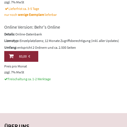
zzgl. 7% MwSt
Lieferfrist ca. 3-5 Tage
nur noch
wenige Exemplare
lieferbar
Online Version: Behr's Online
Details:
Online-Datenbank
Lizenztyp:
Einzelplatzlizenz, 12 Monate Zugriffsberechtigung (inkl. aller Updates)
Umfang:
entspricht 2 Ordnern und ca. 2.500 Seiten
83,00 €
Preis pro Monat
zzgl. 7% MwSt
Freischaltung ca. 1-2 Werktage
ÜBER UNS