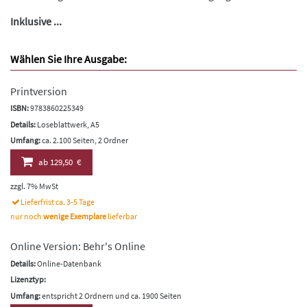
Inklusive ...
Wählen Sie Ihre Ausgabe:
Printversion
ISBN:
9783860225349
Details:
Loseblattwerk, A5
Umfang:
ca. 2.100 Seiten, 2 Ordner
ab
129,50 €
zzgl. 7% MwSt
Lieferfrist ca. 3-5 Tage
nur noch
wenige Exemplare
lieferbar
Online Version: Behr's Online
Details:
Online-Datenbank
Lizenztyp:
Umfang:
entspricht 2 Ordnern und ca. 1900 Seiten