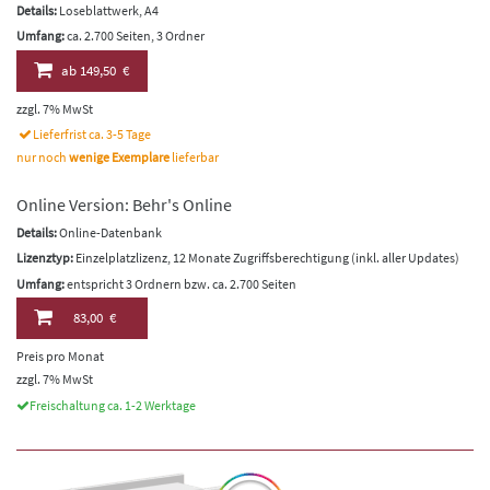
Details:
Loseblattwerk, A4
Umfang:
ca. 2.700 Seiten, 3 Ordner
ab
149,50 €
zzgl. 7% MwSt
Lieferfrist ca. 3-5 Tage
nur noch
wenige Exemplare
lieferbar
Online Version: Behr's Online
Details:
Online-Datenbank
Lizenztyp:
Einzelplatzlizenz, 12 Monate Zugriffsberechtigung (inkl. aller Updates)
Umfang:
entspricht 3 Ordnern bzw. ca. 2.700 Seiten
83,00 €
Preis pro Monat
zzgl. 7% MwSt
Freischaltung ca. 1-2 Werktage