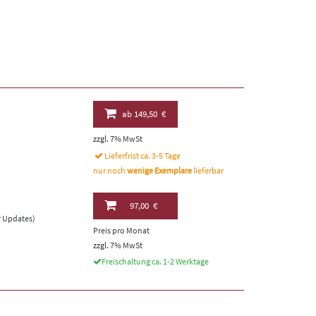
ab
149,50 €
zzgl. 7% MwSt
Lieferfrist ca. 3-5 Tage
nur noch
wenige Exemplare
lieferbar
97,00 €
er Updates)
Preis pro Monat
zzgl. 7% MwSt
Freischaltung ca. 1-2 Werktage