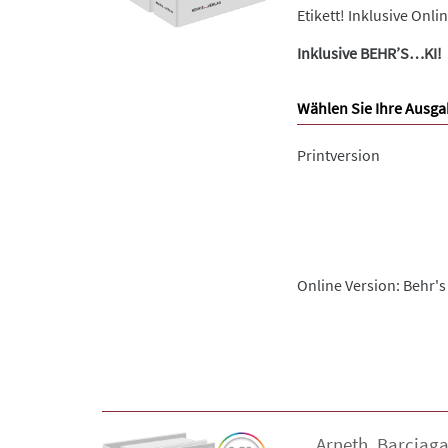
Etikett! Inklusive Onl
Inklusive BEHR’S…KI!
Wählen Sie Ihre Ausga
Printversion
Online Version: Behr's
...
Arneth
,
Barciag