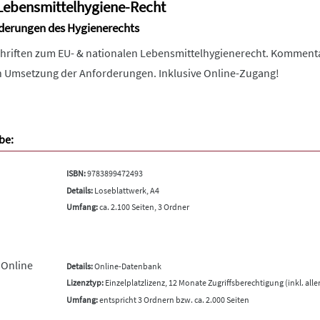
Lebensmittelhygiene-Recht
orderungen des Hygienerechts
hriften zum EU- & nationalen Lebensmittelhygienerecht. Kommenta
en Umsetzung der Anforderungen. Inklusive Online-Zugang!
be:
ISBN:
9783899472493
Details:
Loseblattwerk, A4
Umfang:
ca. 2.100 Seiten, 3 Ordner
 Online
Details:
Online-Datenbank
Lizenztyp:
Einzelplatzlizenz, 12 Monate Zugriffsberechtigung (inkl. all
Umfang:
entspricht 3 Ordnern bzw. ca. 2.000 Seiten