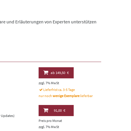
re und Erläuterungen von Experten unterstützen
ab
149,50 €
zzgl. 7% MwSt
Lieferfrist ca. 3-5 Tage
nur noch
wenige Exemplare
lieferbar
91,00 €
er Updates)
Preis pro Monat
zzgl. 7% MwSt