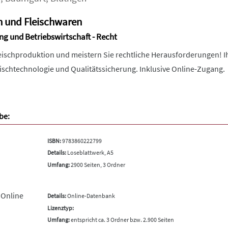
h und Fleischwaren
ng und Betriebswirtschaft - Recht
leischproduktion und meistern Sie rechtliche Herausforderungen!
eischtechnologie und Qualitätssicherung. Inklusive Online-Zugang.
be:
ISBN:
9783860222799
Details:
Loseblattwerk, A5
Umfang:
2900 Seiten, 3 Ordner
 Online
Details:
Online-Datenbank
Lizenztyp:
Umfang:
entspricht ca. 3 Ordner bzw. 2.900 Seiten