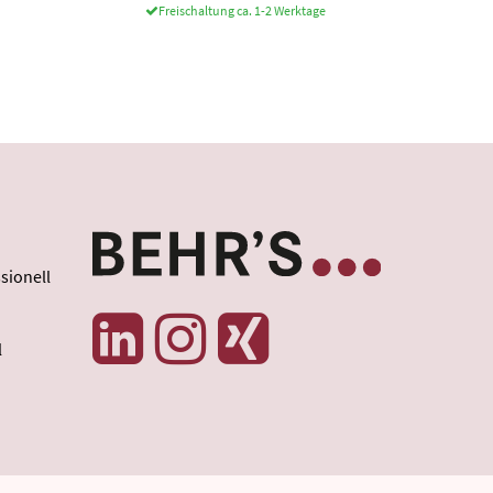
Freischaltung ca. 1-2 Werktage
sionell
l