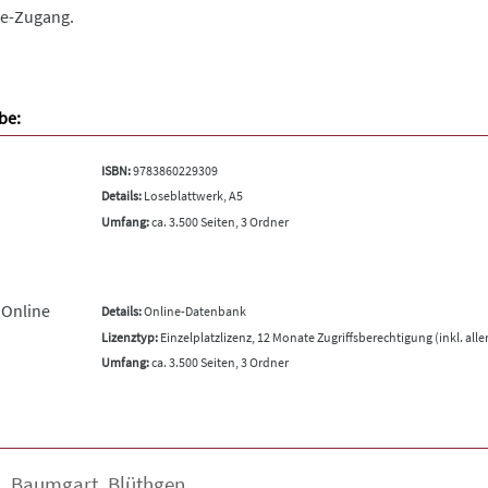
ine-Zugang.
be:
ISBN:
9783860229309
Details:
Loseblattwerk, A5
Umfang:
ca. 3.500 Seiten, 3 Ordner
 Online
Details:
Online-Datenbank
Lizenztyp:
Einzelplatzlizenz, 12 Monate Zugriffsberechtigung (inkl. all
Umfang:
ca. 3.500 Seiten, 3 Ordner
a
,
Baumgart
,
Blüthgen