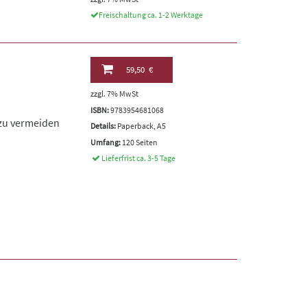
Freischaltung ca. 1-2 Werktage
59,50 €
zzgl. 7% MwSt
ISBN:
9783954681068
zu vermeiden
Details:
Paperback, A5
Umfang:
120 Seiten
Lieferfrist ca. 3-5 Tage