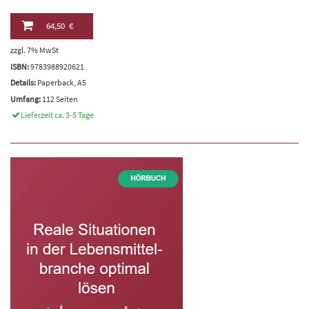
64,50 €
zzgl. 7% MwSt
ISBN:
9783988920621
Details:
Paperback, A5
Umfang:
112 Seiten
Lieferzeit ca. 3-5 Tage