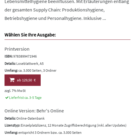
Lebensmittelhygiene beeinflussen. Mit Erläuterungen entlang
der gesamten Supply Chain: Produktionshygiene,
Betriebshygiene und Personalhygiene. Inklusive ...
Wählen Sie Ihre Ausgabe:
Printversion
ISBN:
9783899471946
Details:
Loseblattwerk, A5
Umfang:
ca. 3.000 Seiten, 3 Ordner
ab
129,50 €
zzgl. 7% MwSt
Lieferfrist ca. 3-5 Tage
Online Version: Behr's Online
Details:
Online-Datenbank
Lizenztyp:
Einzelplatzlizenz, 12 Monate Zugriffsberechtigung (inkl. aller Updates)
Umfang:
entspricht 3 Ordnern bzw. ca. 3.000 Seiten