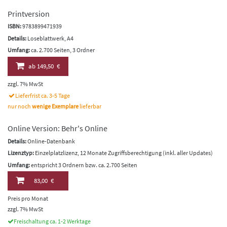
Printversion
ISBN:
9783899471939
Details:
Loseblattwerk, A4
Umfang:
ca. 2.700 Seiten, 3 Ordner
ab
149,50 €
zzgl. 7% MwSt
Lieferfrist ca. 3-5 Tage
nur noch
wenige Exemplare
lieferbar
Online Version: Behr's Online
Details:
Online-Datenbank
Lizenztyp:
Einzelplatzlizenz, 12 Monate Zugriffsberechtigung (inkl. aller Updates)
Umfang:
entspricht 3 Ordnern bzw. ca. 2.700 Seiten
83,00 €
Preis pro Monat
zzgl. 7% MwSt
Freischaltung ca. 1-2 Werktage