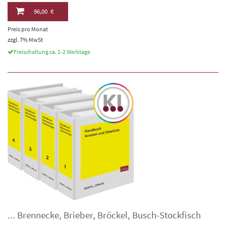
96,00 €
Preis pro Monat
zzgl. 7% MwSt
Freischaltung ca. 1-2 Werktage
...
Brennecke
,
Brieber
,
Bröckel
,
Busch-Stockfisch