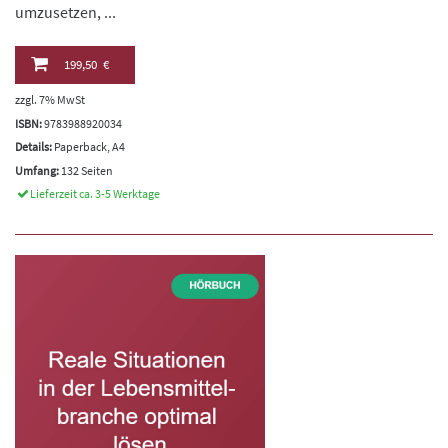
umzusetzen, ...
199,50 €
zzgl. 7% MwSt
ISBN:
9783988920034
Details:
Paperback, A4
Umfang:
132 Seiten
Lieferzeit ca. 3-5 Werktage